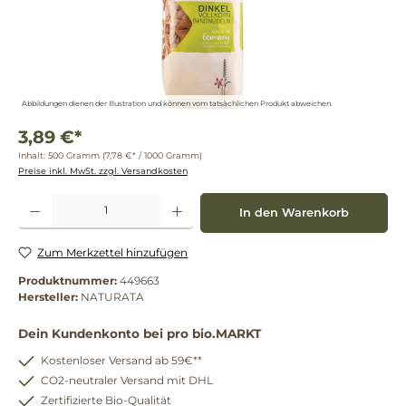
Abbildungen dienen der Illustration und können vom tatsächlichen Produkt abweichen.
3,89 €*
Inhalt:
500 Gramm
(7,78 €* / 1000 Gramm)
Preise inkl. MwSt. zzgl. Versandkosten
Produkt Anzahl: Gib den gewünschten Wert ein oder benutze die Schaltflächen um die 
In den Warenkorb
Zum Merkzettel hinzufügen
Produktnummer:
449663
Hersteller:
NATURATA
Dein Kundenkonto bei pro bio.MARKT
Kostenloser Versand ab 59€**
CO2-neutraler Versand mit DHL
Zertifizierte Bio-Qualität