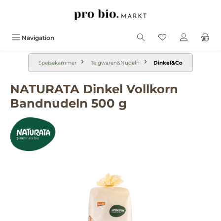
alt springen
Navigation
Speisekammer
Teigwaren&Nudeln
Dinkel&Co
NATURATA Dinkel Vollkorn
Bandnudeln 500 g
Bildergalerie überspringen