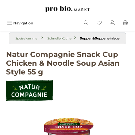
alt springen
Navigation
Speisekammer
Schnelle Küche
Suppen&Suppeneinlage
Natur Compagnie Snack Cup
Chicken & Noodle Soup Asian
Style 55 g
Bildergalerie überspringen