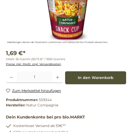
Abbildungen dienen der Illustration und können vom tatsächlichen Produkt abweichen.
1,69 €*
Inhalt:
55 Gramm
(30,73 €* / 1000 Gramm)
Preise inkl. MwSt. zzgl. Versandkosten
Produkt Anzahl: Gib den gewünschten Wert ein oder benutze die Schaltflächen um die 
In den Warenkorb
Zum Merkzettel hinzufügen
Produktnummer:
559344
Hersteller:
Natur Compagnie
Dein Kundenkonto bei pro bio.MARKT
Kostenloser Versand ab 59€**