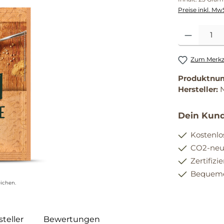
Preise inkl. Mw
Produkt Anzahl
Zum Merkze
Produktnu
Hersteller:
Dein Kund
Kostenlo
CO2-neut
Zertifizi
Bequemer
ichen.
teller
Bewertungen