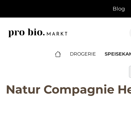
springen
Zur Hauptnavigation springen
Blog
DROGERIE
SPEISEK
Natur Compagnie He
Bildergalerie überspringen