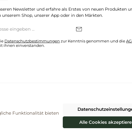
seren Newsletter und erfahre als Erstes von neuen Produkten u
 unserem Shop, unserer App oder in den Märkten.
die
Datenschutzbestimmungen
zur Kenntnis genommen und die
AG
it ihnen einverstanden.
denkonto * Alle Preise inkl. gesetzl. Mehrwertsteuer zzgl.
Versandkosten
Datenschutzeinstellung
026 ProBiomarkt WebShop - Alle Rechte vorbehalten. Theme by
ThemeWa
iche Funktionalität bieten
Alle Cookies akzeptier
Vertrag widerrufen