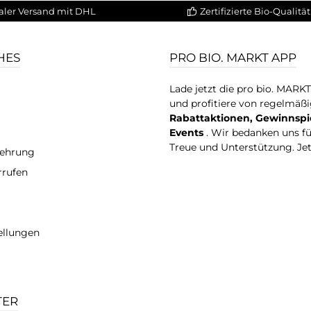
aler Versand mit DHL
Zertifizierte Bio-Qualität
HES
PRO BIO. MARKT APP
Lade jetzt die pro bio. MARK
und profitiere von regelmäß
Rabattaktionen, Gewinnspi
Events
. Wir bedanken uns f
Treue und Unterstützung. Je
lehrung
rrufen
ellungen
TER