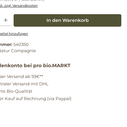
St. zzgl. Versandkosten
: Gib den gewünschten Wert ein oder benutze die Schaltflächen um die Anz
In den Warenkorb
ttel hinzufügen
mmer:
540350
Natur Compagnie
enkonto bei pro bio.MARKT
ser Versand ab 59€**
raler Versand mit DHL
erte Bio-Qualität
 Kauf auf Rechnung (via Paypal)