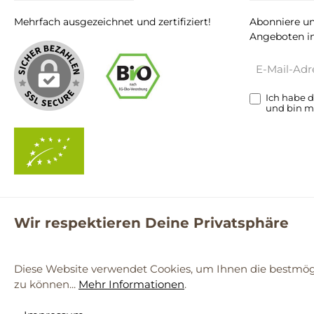
Mehrfach ausgezeichnet und zertifiziert!
Abonniere un
Angeboten in
E-
Mail-
Adresse*
Ich habe 
und bin m
Wir respektieren Deine Privatsphäre
**Kostenloser Versand ab 59€ nur mit einem pro.bio MARKT Kun
© 2
Diese Website verwendet Cookies, um Ihnen die bestmögl
zu können...
Mehr Informationen
.
Werkzeugleiste anzeigen