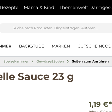
Rezepte
Mama & Kind
Themenwelt Darmgesu
AMMER
BACKSTUBE
MARKEN
GUTSCHEINCOD
Speisekammer
Gewürze&Soßen
Soßen zum Anrühren
lle Sauce 23 g
1,19 €*
Inhalt:
23 Gra