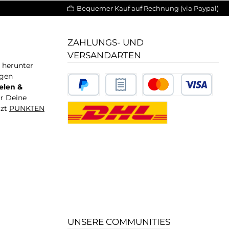
Bequemer Kauf auf Rechnung (via Paypal)
ZAHLUNGS- UND
VERSANDARTEN
T herunter
igen
elen &
ür Deine
tzt
PUNKTEN
UNSERE COMMUNITIES