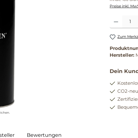
Preise inkl. Mw
Produkt Anzahl
Zum Merkze
Produktnu
Hersteller:
Dein Kund
Kostenlo
CO2-neut
Zertifizi
Bequemer
ichen.
teller
Bewertungen