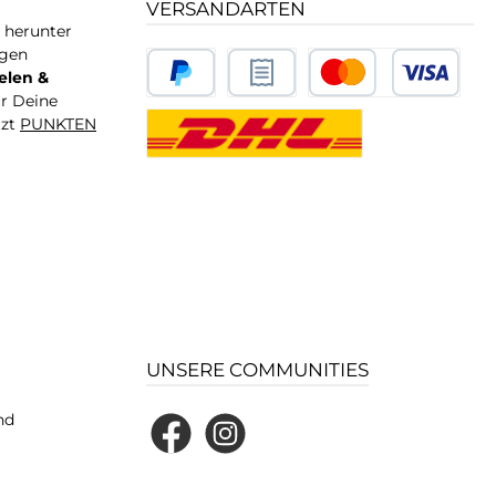
VERSANDARTEN
T herunter
igen
elen &
ür Deine
tzt
PUNKTEN
UNSERE COMMUNITIES
nd
Facebook
Instagram