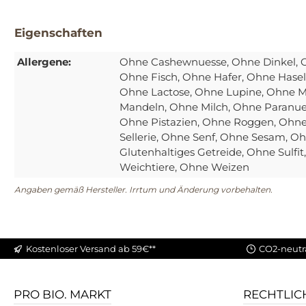
Eigenschaften
Allergene:
Ohne Cashewnuesse
, Ohne Dinkel
, 
Ohne Fisch
, Ohne Hafer
, Ohne Hase
Ohne Lactose
, Ohne Lupine
, Ohne 
Mandeln
, Ohne Milch
, Ohne Paranu
Ohne Pistazien
, Ohne Roggen
, Ohn
Sellerie
, Ohne Senf
, Ohne Sesam
, O
Glutenhaltiges Getreide
, Ohne Sulfit
Weichtiere
, Ohne Weizen
Angaben gemäß Hersteller. Irrtum und Änderung vorbehalten.
Kostenloser Versand ab 59€**
CO2-neutr
PRO BIO. MARKT
RECHTLIC