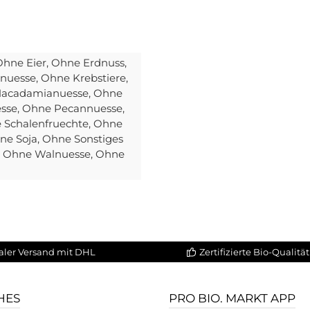
Ohne Eier
, Ohne Erdnuss
,
lnuesse
, Ohne Krebstiere
,
Macadamianuesse
, Ohne
esse
, Ohne Pecannuesse
,
e Schalenfruechte
, Ohne
hne Soja
, Ohne Sonstiges
, Ohne Walnuesse
, Ohne
aler Versand mit DHL
Zertifizierte Bio-Qualität
HES
PRO BIO. MARKT APP