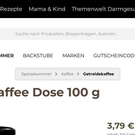
Rezepte
Mama & Kind
Themenwelt Darmgesu
AMMER
BACKSTUBE
MARKEN
GUTSCHEINCOD
Speisekammer
Kaffee
Getreidekaffee
ffee Dose 100 g
3,79 €
Inhalt:
100 Gr