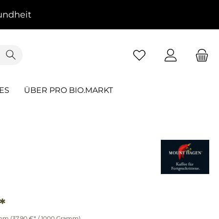
ndheit
ES
ÜBER PRO BIO.MARKT
*
amm
(37,90 €* / 1000 Gramm)