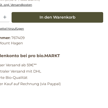
St. zzgl. Versandkosten
: Gib den gewünschten Wert ein oder benutze die Schaltflächen um die Anz
In den Warenkorb
ttel hinzufügen
mmer:
767409
Mount Hagen
enkonto bei pro bio.MARKT
ser Versand ab 59€**
raler Versand mit DHL
erte Bio-Qualität
 Kauf auf Rechnung (via Paypal)