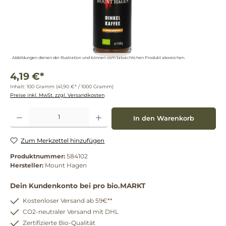
Abbildungen dienen der Illustration und können vom tatsächlichen Produkt abweichen.
4,19 €*
Inhalt:
100 Gramm
(41,90 €* / 1000 Gramm)
Preise inkl. MwSt. zzgl. Versandkosten
Produkt Anzahl: Gib den gewünschten Wert ein oder benutze die Schaltflächen um die 
In den Warenkorb
Zum Merkzettel hinzufügen
Produktnummer:
584102
Hersteller:
Mount Hagen
Dein Kundenkonto bei pro bio.MARKT
Kostenloser Versand ab 59€**
CO2-neutraler Versand mit DHL
Zertifizierte Bio-Qualität