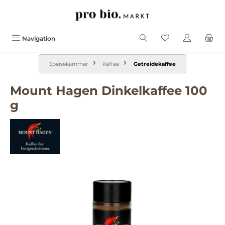
alt springen
Navigation
Speisekammer
Kaffee
Getreidekaffee
Mount Hagen Dinkelkaffee 100
g
Bildergalerie überspringen