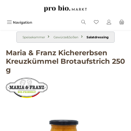
alt springen
Navigation
Speisekammer
Gewürze&Soßen
Salatdressing
Maria & Franz Kichererbsen
Kreuzkümmel Brotaufstrich 250
g
Bildergalerie überspringen