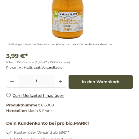
Abbildungen dienen der Illustration und können vom tatsächlichen Produkt abweichen.
3,99 €*
Inhalt:
250 Gramm
(15,96 €* / 1000 Gramm)
Preise inkl. MwSt. zzgl. Versandkosten
Produkt Anzahl: Gib den gewünschten Wert ein oder benutze die Schaltflächen um die 
In den Warenkorb
Zum Merkzettel hinzufügen
Produktnummer:
616008
Hersteller:
Maria & Franz
Dein Kundenkonto bei pro bio.MARKT
Kostenloser Versand ab 59€**