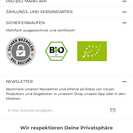
PRO BIO. MARKT APP
ZAHLUNGS- UND VERSANDARTEN
SICHER EINKAUFEN
Mehrfach ausgezeichnet und zertifiziert!
NEWSLETTER
Abonniere unseren Newsletter und erfahre als Erstes von neuen
Produkten und Angeboten in unserem Shop, unserer App oder in den
Märkten.
E-
Mail-
Adresse*
Ich habe die
Datenschutzbestimmungen
zur Kenntnis genommen und
die
AGB
gelesen und bin mit ihnen einverstanden.
Wir respektieren Deine Privatsphäre