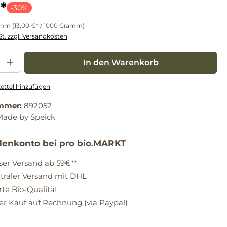
*
-30%
amm
(13,00 €* / 1000 Gramm)
St. zzgl. Versandkosten
: Gib den gewünschten Wert ein oder benutze die Schaltflächen um die Anz
In den Warenkorb
ttel hinzufügen
mmer:
892052
Made by Speick
enkonto bei pro bio.MARKT
ser Versand ab 59€**
raler Versand mit DHL
erte Bio-Qualität
 Kauf auf Rechnung (via Paypal)