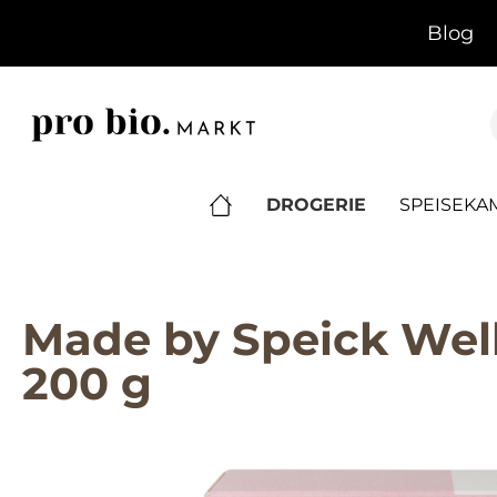
springen
Zur Hauptnavigation springen
Blog
DROGERIE
SPEISEK
Made by Speick Well
200 g
Bildergalerie überspringen