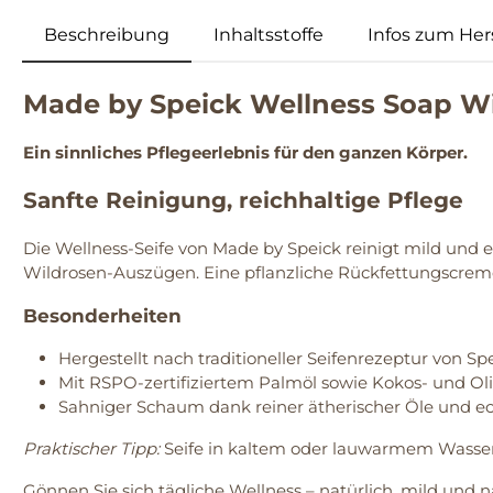
Beschreibung
Inhaltsstoffe
Infos zum Hers
Made by Speick Wellness Soap Wi
Ein sinnliches Pflegeerlebnis für den ganzen Körper.
Sanfte Reinigung, reichhaltige Pflege
Die Wellness-Seife von Made by Speick reinigt mild und 
Wildrosen-Auszügen. Eine pflanzliche Rückfettungscre
Besonderheiten
Hergestellt nach traditioneller Seifenrezeptur von S
Mit RSPO-zertifiziertem Palmöl sowie Kokos- und Ol
Sahniger Schaum dank reiner ätherischer Öle und e
Praktischer Tipp:
Seife in kaltem oder lauwarmem Wasse
Gönnen Sie sich tägliche Wellness – natürlich, mild und n