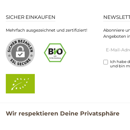
SICHER EINKAUFEN
NEWSLET
Mehrfach ausgezeichnet und zertifiziert!
Abonniere un
Angeboten in
E-
Mail-
Adresse*
Ich habe 
und bin m
Wir respektieren Deine Privatsphäre
**Kostenloser Versand ab 59€ nur mit einem pro.bio MARKT Kun