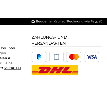
Bequemer Kauf auf Rechnung (via Paypal)
ZAHLUNGS- UND
VERSANDARTEN
T herunter
igen
elen &
ür Deine
tzt
PUNKTEN