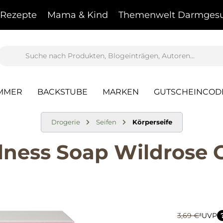
Rezepte
Mama & Kind
Themenwelt Darmgesu
AMMER
BACKSTUBE
MARKEN
GUTSCHEINCOD
Drogerie
Seifen
Körperseife
ness Soap Wildrose 
3,69 €*
UVP