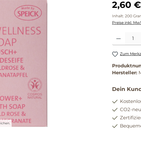
2,60 €
Inhalt:
200 Gr
Preise inkl. Mw
Produkt Anzahl
Zum Merkze
Produktnu
Hersteller:
Dein Kund
Kostenlo
CO2-neut
Zertifizi
ichen.
Bequemer