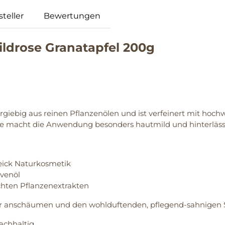
teller
Bewertungen
ldrose Granatapfel 200g
ergiebig aus reinen Pflanzenölen und ist verfeinert mit hoc
me macht die Anwendung besonders hautmild und hinterläss
peick Naturkosmetik
ivenöl
chten Pflanzenextrakten
r anschäumen und den wohlduftenden, pflegend-sahnigen 
achhaltig.