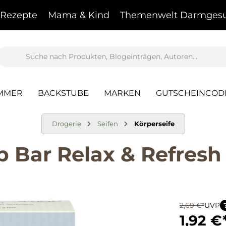
Rezepte
Mama & Kind
Themenwelt Darmgesu
AMMER
BACKSTUBE
MARKEN
GUTSCHEINCOD
Drogerie
Seifen
Körperseife
 Bar Relax & Refresh
2,69 €*
UVP
1,92 €