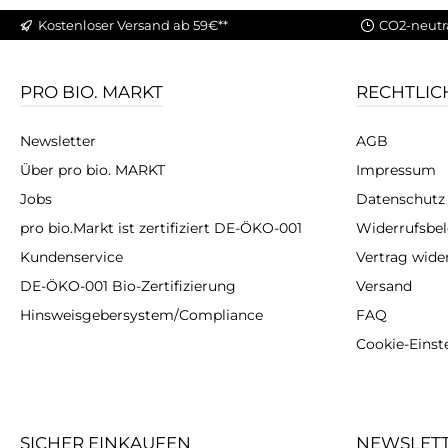
Kostenloser Versand ab 59€**
CO2-neutr
PRO BIO. MARKT
RECHTLIC
Newsletter
AGB
Über pro bio. MARKT
Impressum
Jobs
Datenschutz
pro bio.Markt ist zertifiziert DE-ÖKO-001
Widerrufsbe
Kundenservice
Vertrag wide
DE-ÖKO-001 Bio-Zertifizierung
Versand
Hinsweisgebersystem/Compliance
FAQ
Cookie-Einst
SICHER EINKAUFEN
NEWSLET