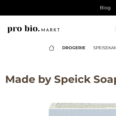
springen
Zur Hauptnavigation springen
Blog
DROGERIE
SPEISEK
Made by Speick Soap
Bildergalerie überspringen