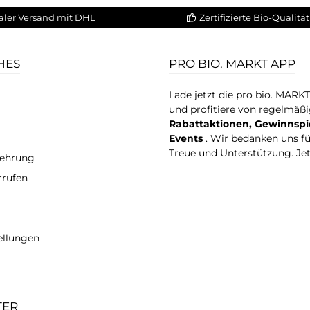
aler Versand mit DHL
Zertifizierte Bio-Qualität
HES
PRO BIO. MARKT APP
Lade jetzt die pro bio. MARK
und profitiere von regelmäß
Rabattaktionen, Gewinnspi
Events
. Wir bedanken uns f
Treue und Unterstützung. Je
lehrung
rrufen
ellungen
TER