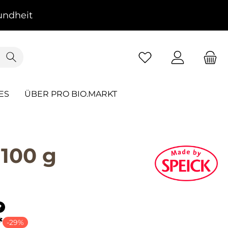
ndheit
ES
ÜBER PRO BIO.MARKT
 100 g
?
*
-29%