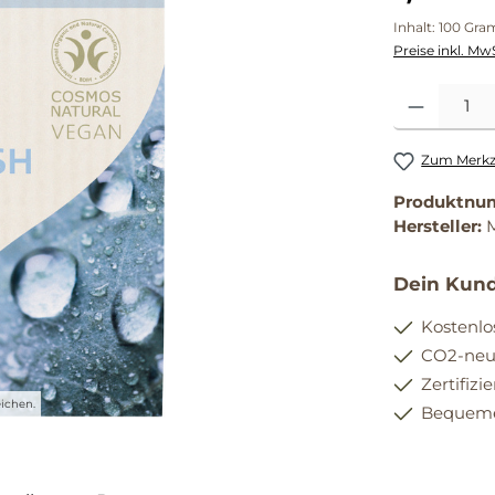
Inhalt:
100 Gr
Preise inkl. Mw
Produkt Anzahl
Zum Merkze
Produktnu
Hersteller:
Dein Kund
Kostenlo
CO2-neut
Zertifizi
ichen.
Bequemer