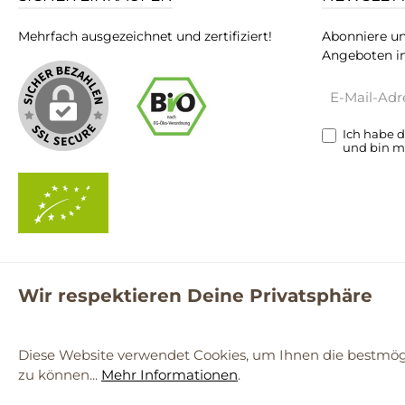
Mehrfach ausgezeichnet und zertifiziert!
Abonniere un
Angeboten in
E-
Mail-
Adresse*
Ich habe 
und bin m
Wir respektieren Deine Privatsphäre
**Kostenloser Versand ab 59€ nur mit einem pro.bio MARKT Kun
© 2
Diese Website verwendet Cookies, um Ihnen die bestmögl
zu können...
Mehr Informationen
.
Werkzeugleiste anzeigen