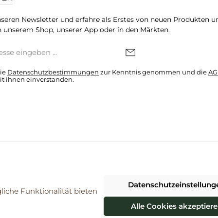
seren Newsletter und erfahre als Erstes von neuen Produkten u
 unserem Shop, unserer App oder in den Märkten.
die
Datenschutzbestimmungen
zur Kenntnis genommen und die
AG
it ihnen einverstanden.
denkonto * Alle Preise inkl. gesetzl. Mehrwertsteuer zzgl.
Versandkosten
Datenschutzeinstellung
026 ProBiomarkt WebShop - Alle Rechte vorbehalten. Theme by
ThemeWa
iche Funktionalität bieten
Alle Cookies akzeptier
Vertrag widerrufen