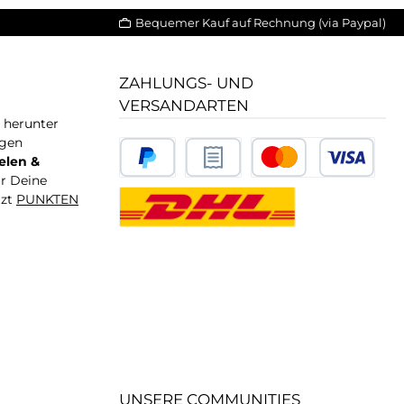
Bequemer Kauf auf Rechnung (via Paypal)
ZAHLUNGS- UND
VERSANDARTEN
T herunter
igen
elen &
ür Deine
tzt
PUNKTEN
UNSERE COMMUNITIES