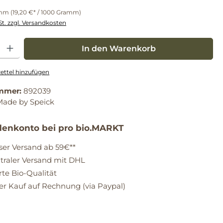
amm
(19,20 €* / 1000 Gramm)
St. zzgl. Versandkosten
: Gib den gewünschten Wert ein oder benutze die Schaltflächen um die Anz
In den Warenkorb
ttel hinzufügen
mmer:
892039
Made by Speick
enkonto bei pro bio.MARKT
ser Versand ab 59€**
raler Versand mit DHL
erte Bio-Qualität
 Kauf auf Rechnung (via Paypal)