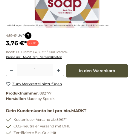
Abbildungen dienen der Illustration und können vom tatsächlichen Produkt abweichen.
?
4,59 €*
UVP
3,76 €*
-18%
Inhalt:
100 Gramm
(37,60 €* / 1000 Gramm)
Preise inkl. MwSt. zzgl. Versandkosten
Produkt Anzahl: Gib den gewünschten Wert ein oder benutze die Schaltflächen um die 
In den Warenkorb
Zum Merkzettel hinzufügen
Produktnummer:
892177
Hersteller:
Made by Speick
Dein Kundenkonto bei pro bio.MARKT
Kostenloser Versand ab 59€**
CO2-neutraler Versand mit DHL
Zertifizierte Bio-Qualität