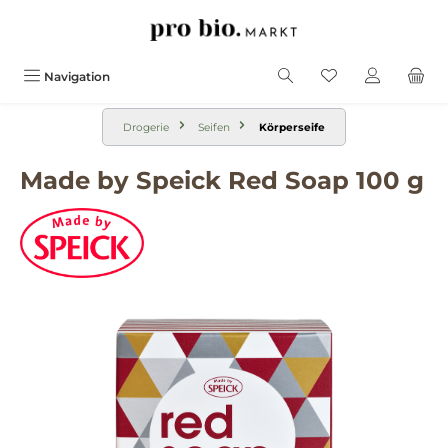
alt springen
Navigation
Drogerie
Seifen
Körperseife
Made by Speick Red Soap 100 g
Bildergalerie überspringen