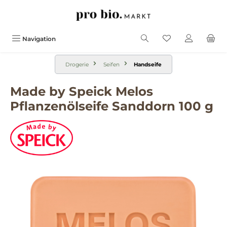
alt springen
Navigation
Drogerie
Seifen
Handseife
Made by Speick Melos
Pflanzenölseife Sanddorn 100 g
Bildergalerie überspringen