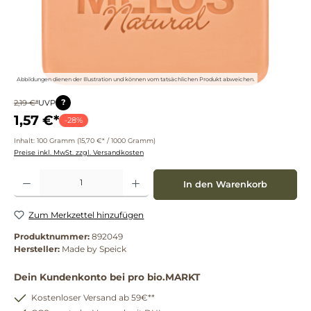
Abbildungen dienen der Illustration und können vom tatsächlichen Produkt abweichen.
?
2,19 €*
UVP
1,57 €*
-28%
Inhalt:
100 Gramm
(15,70 €* / 1000 Gramm)
Preise inkl. MwSt. zzgl. Versandkosten
Produkt Anzahl: Gib den gewünschten Wert ein oder benutze die Schaltflächen um die 
In den Warenkorb
Zum Merkzettel hinzufügen
Produktnummer:
892049
Hersteller:
Made by Speick
Dein Kundenkonto bei pro bio.MARKT
Kostenloser Versand ab 59€**