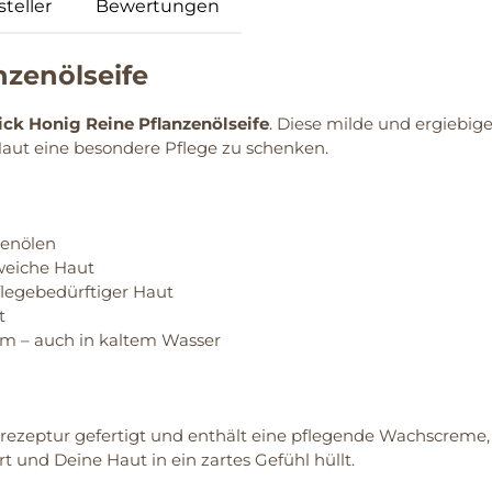
teller
Bewertungen
nzenölseife
ck Honig Reine Pflanzenölseife
. Diese milde und ergiebig
ut eine besondere Pflege zu schenken.
venölen
weiche Haut
flegebedürftiger Haut
t
m – auch in kaltem Wasser
enrezeptur gefertigt und enthält eine pflegende Wachscreme,
t und Deine Haut in ein zartes Gefühl hüllt.