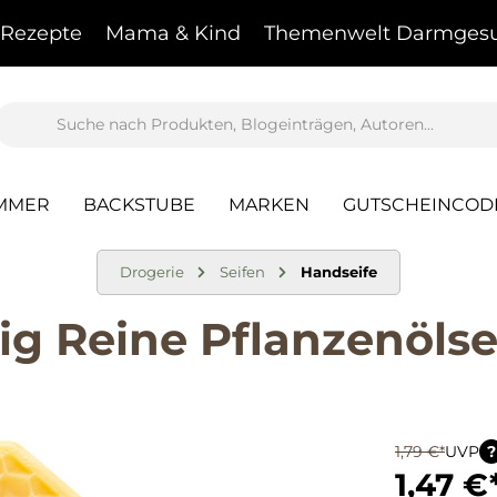
Rezepte
Mama & Kind
Themenwelt Darmgesu
AMMER
BACKSTUBE
MARKEN
GUTSCHEINCOD
Drogerie
Seifen
Handseife
g Reine Pflanzenölsei
1,79 €*
UVP
?
1,47 €