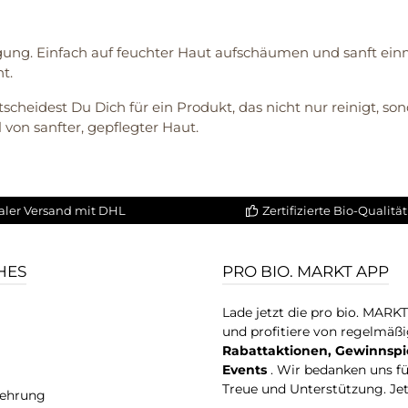
gung. Einfach auf feuchter Haut aufschäumen und sanft einma
t.
scheidest Du Dich für ein Produkt, das nicht nur reinigt, so
von sanfter, gepflegter Haut.
aler Versand mit DHL
Zertifizierte Bio-Qualität
HES
PRO BIO. MARKT APP
Lade jetzt die pro bio. MARK
und profitiere von regelmäß
Rabattaktionen, Gewinnspi
Events
. Wir bedanken uns f
Treue und Unterstützung. Je
lehrung