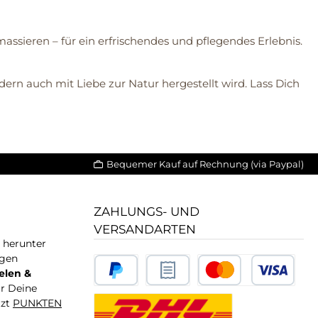
ssieren – für ein erfrischendes und pflegendes Erlebnis.
ndern auch mit Liebe zur Natur hergestellt wird. Lass Dich
Bequemer Kauf auf Rechnung (via Paypal)
ZAHLUNGS- UND
VERSANDARTEN
T herunter
igen
elen &
ür Deine
tzt
PUNKTEN