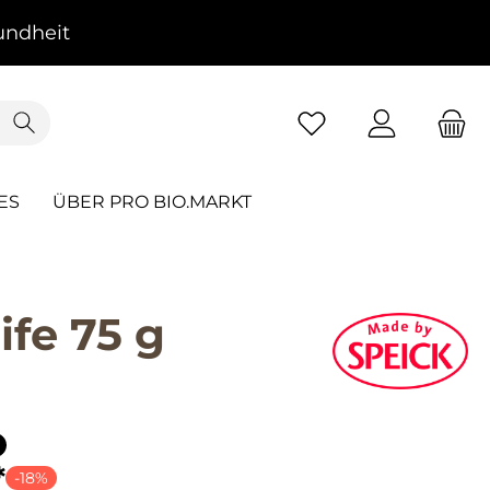
ndheit
ES
ÜBER PRO BIO.MARKT
fe 75 g
*
-18%