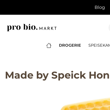
springen
Zur Hauptnavigation springen
Blog
DROGERIE
SPEISEK
Made by Speick Honi
Bildergalerie überspringen