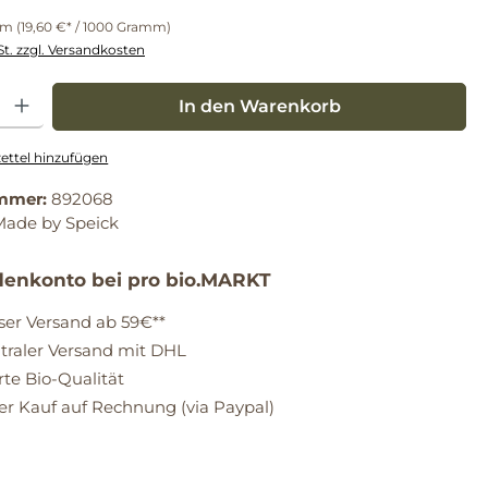
mm
(19,60 €* / 1000 Gramm)
St. zzgl. Versandkosten
: Gib den gewünschten Wert ein oder benutze die Schaltflächen um die Anz
In den Warenkorb
ttel hinzufügen
mmer:
892068
Made by Speick
enkonto bei pro bio.MARKT
ser Versand ab 59€**
raler Versand mit DHL
erte Bio-Qualität
 Kauf auf Rechnung (via Paypal)