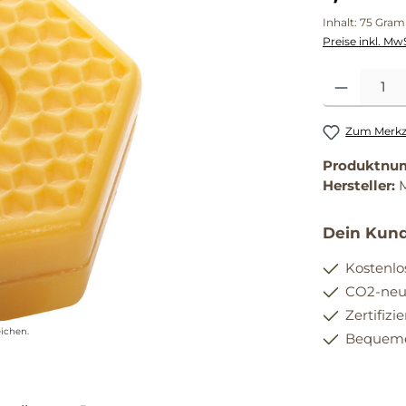
Inhalt:
75 Gra
Preise inkl. Mw
Produkt Anzahl
Zum Merkze
Produktnu
Hersteller:
Dein Kund
Kostenlo
CO2-neut
Zertifizi
ichen.
Bequemer