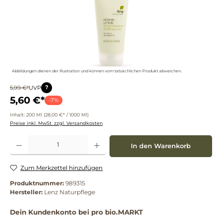
Abbildungen dienen der Illustration und können vom tatsächlichen Produkt abweichen.
?
5,99 €*
UVP
5,60 €*
-7%
Inhalt:
200 Ml
(28,00 €* / 1000 Ml)
Preise inkl. MwSt. zzgl. Versandkosten
Produkt Anzahl: Gib den gewünschten Wert ein oder benutze die Schaltflächen um die 
In den Warenkorb
Zum Merkzettel hinzufügen
Produktnummer:
989315
Hersteller:
Lenz Naturpflege
Dein Kundenkonto bei pro bio.MARKT