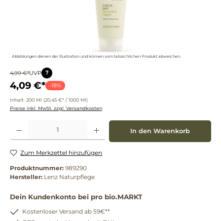
Abbildungen dienen der Illustration und können vom tatsächlichen Produkt abweichen.
?
4,99 €*
UVP
4,09 €*
-18%
Inhalt:
200 Ml
(20,45 €* / 1000 Ml)
Preise inkl. MwSt. zzgl. Versandkosten
Produkt Anzahl: Gib den gewünschten Wert ein oder benutze die Schaltflächen um die 
In den Warenkorb
Zum Merkzettel hinzufügen
Produktnummer:
989290
Hersteller:
Lenz Naturpflege
Dein Kundenkonto bei pro bio.MARKT
Kostenloser Versand ab 59€**