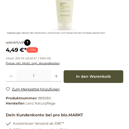
Abbildungen dienen der Illustration und können vom tatsächlichen Produkt abweichen.
?
4,99 €*
UVP
4,49 €*
-10%
Inhalt:
200 Ml
(22,45 €* / 1000 Ml)
Preise inkl. MwSt. zzgl. Versandkosten
Produkt Anzahl: Gib den gewünschten Wert ein oder benutze die Schaltflächen um die 
In den Warenkorb
Zum Merkzettel hinzufügen
Produktnummer:
989280
Hersteller:
Lenz Naturpflege
Dein Kundenkonto bei pro bio.MARKT
Kostenloser Versand ab 59€**