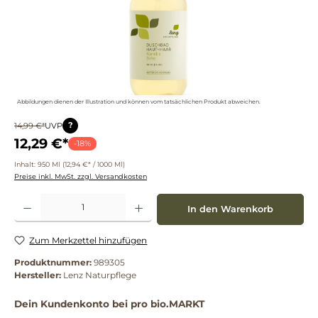
Abbildungen dienen der Illustration und können vom tatsächlichen Produkt abweichen.
?
14,99 €*
UVP
12,29 €*
-18%
Inhalt:
950 Ml
(12,94 €* / 1000 Ml)
Preise inkl. MwSt. zzgl. Versandkosten
Produkt Anzahl: Gib den gewünschten Wert ein oder benutze die Schaltflächen um die 
In den Warenkorb
Zum Merkzettel hinzufügen
Produktnummer:
989305
Hersteller:
Lenz Naturpflege
Dein Kundenkonto bei pro bio.MARKT