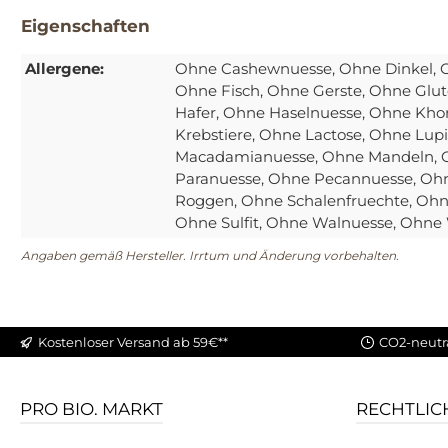
Eigenschaften
Allergene:
Ohne Cashewnuesse
, Ohne Dinkel
, 
Ohne Fisch
, Ohne Gerste
, Ohne Glut
Hafer
, Ohne Haselnuesse
, Ohne Kho
Krebstiere
, Ohne Lactose
, Ohne Lup
Macadamianuesse
, Ohne Mandeln
,
Paranuesse
, Ohne Pecannuesse
, Oh
Roggen
, Ohne Schalenfruechte
, Oh
Ohne Sulfit
, Ohne Walnuesse
, Ohne
Angaben gemäß Hersteller. Irrtum und Änderung vorbehalten.
Kostenloser Versand ab 59€**
CO2-neutr
PRO BIO. MARKT
RECHTLIC