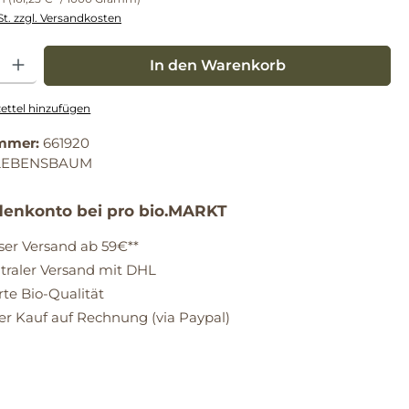
St. zzgl. Versandkosten
: Gib den gewünschten Wert ein oder benutze die Schaltflächen um die Anz
In den Warenkorb
ttel hinzufügen
mmer:
661920
LEBENSBAUM
enkonto bei pro bio.MARKT
ser Versand ab 59€**
raler Versand mit DHL
erte Bio-Qualität
 Kauf auf Rechnung (via Paypal)