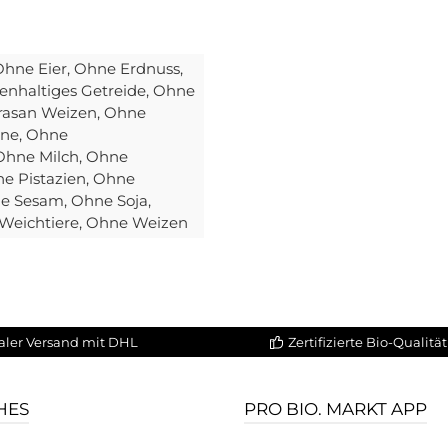
Ohne Eier
, Ohne Erdnuss
,
enhaltiges Getreide
, Ohne
rasan Weizen
, Ohne
ine
, Ohne
 Ohne Milch
, Ohne
ne Pistazien
, Ohne
ne Sesam
, Ohne Soja
,
 Weichtiere
, Ohne Weizen
aler Versand mit DHL
Zertifizierte Bio-Qualität
HES
PRO BIO. MARKT APP