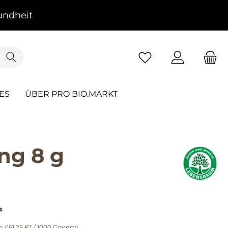
ndheit
ES
ÜBER PRO BIO.MARKT
g 8 g
*
mm
(161,25 €* / 1000 Gramm)