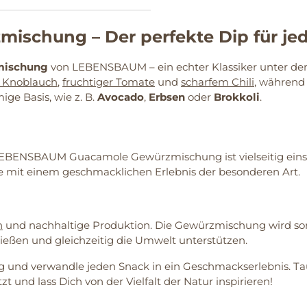
chung – Der perfekte Dip für jed
mischung
von LEBENSBAUM – ein echter Klassiker unter de
 Knoblauch
,
fruchtiger Tomate
und
scharfem Chili
, während 
ge Basis, wie z. B.
Avocado
,
Erbsen
oder
Brokkoli
.
EBENSBAUM Guacamole Gewürzmischung ist vielseitig einsetz
te mit einem geschmacklichen Erlebnis der besonderen Art.
n
und nachhaltige Produktion. Die Gewürzmischung wird sorg
eßen und gleichzeitig die Umwelt unterstützen.
d verwandle jeden Snack in ein Geschmackserlebnis. Tauc
t und lass Dich von der Vielfalt der Natur inspirieren!