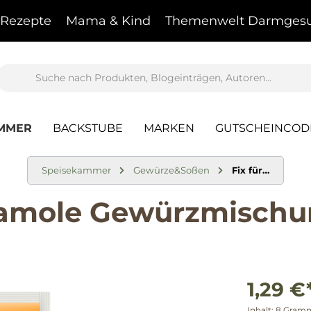
Rezepte
Mama & Kind
Themenwelt Darmgesu
AMMER
BACKSTUBE
MARKEN
GUTSCHEINCOD
Speisekammer
Gewürze&Soßen
Fix für…
mole Gewürzmischun
1,29 €
Inhalt:
8 Gra