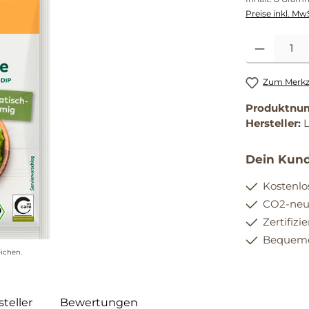
Preise inkl. Mw
Produkt Anzahl
Zum Merkze
Produktnu
Hersteller:
Dein Kund
Kostenlo
CO2-neut
Zertifizi
Bequemer
ichen.
teller
Bewertungen