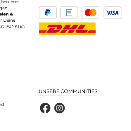
T herunter
igen
elen &
ür Deine
tzt
PUNKTEN
UNSERE COMMUNITIES
nd
Facebook
Instagram