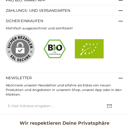
PRO BIO. MARKT APP
ZAHLUNGS- UND VERSANDARTEN
SICHER EINKAUFEN
Mehrfach ausgezeichnet und zertifiziert!
NEWSLETTER
Abonniere unseren Newsletter und erfahre als Erstes von neuen
Produkten und Angeboten in unserem Shop, unserer App oder in den
Märkten.
E-
Mail-
Adresse*
Ich habe die
Datenschutzbestimmungen
zur Kenntnis genommen und
die
AGB
gelesen und bin mit ihnen einverstanden.
Wir respektieren Deine Privatsphäre