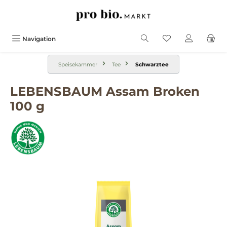
alt springen
Navigation
Speisekammer
Tee
Schwarztee
LEBENSBAUM Assam Broken
100 g
Bildergalerie überspringen