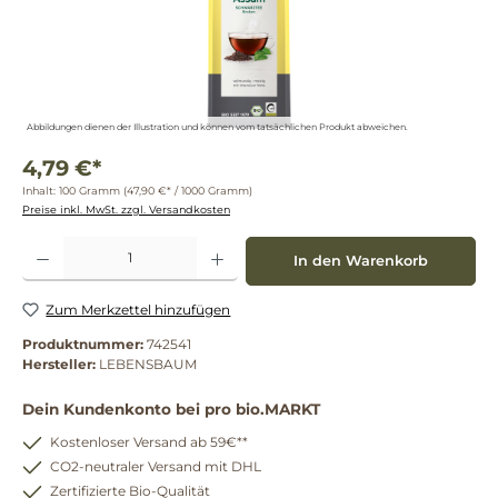
Abbildungen dienen der Illustration und können vom tatsächlichen Produkt abweichen.
4,79 €*
Inhalt:
100 Gramm
(47,90 €* / 1000 Gramm)
Preise inkl. MwSt. zzgl. Versandkosten
Produkt Anzahl: Gib den gewünschten Wert ein oder benutze die Schaltflächen um die 
In den Warenkorb
Zum Merkzettel hinzufügen
Produktnummer:
742541
Hersteller:
LEBENSBAUM
Dein Kundenkonto bei pro bio.MARKT
Kostenloser Versand ab 59€**
CO2-neutraler Versand mit DHL
Zertifizierte Bio-Qualität