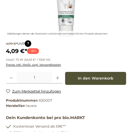
Abbildungen dienen der Illustration und können vom tatsächlichen Produkt abweichen.
?
4,99 €*
UVP
4,09 €*
-18%
Inhalt:
75 Ml
(54,53 €* / 1000 Ml)
Preise inkl. MwSt. zzgl. Versandkosten
Produkt Anzahl: Gib den gewünschten Wert ein oder benutze die Schaltflächen um die 
In den Warenkorb
Zum Merkzettel hinzufügen
Produktnummer:
630007
Hersteller:
lavera
Dein Kundenkonto bei pro bio.MARKT
Kostenloser Versand ab 59€**