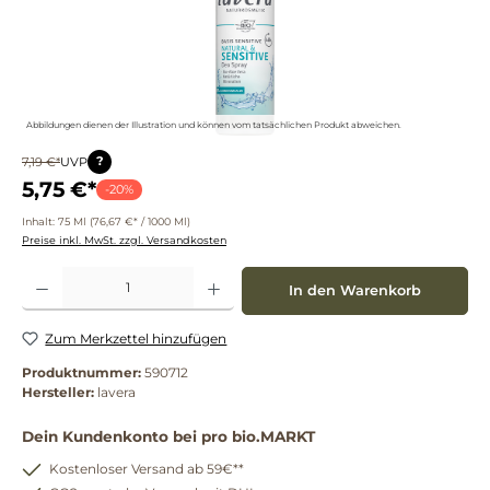
Abbildungen dienen der Illustration und können vom tatsächlichen Produkt abweichen.
?
7,19 €*
UVP
5,75 €*
-20%
Inhalt:
75 Ml
(76,67 €* / 1000 Ml)
Preise inkl. MwSt. zzgl. Versandkosten
Produkt Anzahl: Gib den gewünschten Wert ein oder benutze die Schaltflächen um die 
In den Warenkorb
Zum Merkzettel hinzufügen
Produktnummer:
590712
Hersteller:
lavera
Dein Kundenkonto bei pro bio.MARKT
Kostenloser Versand ab 59€**