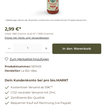
Abbildungen dienen der Illustration und können vom tatsächlichen Produkt abweichen.
2,99 €*
Inhalt:
680 Gramm
(4,40 €* / 1000 Gramm)
Preise inkl. MwSt. zzgl. Versandkosten
Produkt Anzahl: Gib den gewünschten Wert ein oder benutze die Schaltflächen um die 
In den Warenkorb
Zum Merkzettel hinzufügen
Produktnummer:
567405
Hersteller:
La Bio Idea
Dein Kundenkonto bei pro bio.MARKT
Kostenloser Versand ab 59€**
CO2-neutraler Versand mit DHL
Zertifizierte Bio-Qualität
Bequemer Kauf auf Rechnung (via Paypal)