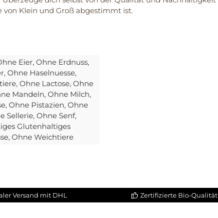
e von Klein und Groß abgestimmt ist.
Ohne Eier
, Ohne Erdnuss
,
er
, Ohne Haselnuesse
,
tiere
, Ohne Lactose
, Ohne
hne Mandeln
, Ohne Milch
,
se
, Ohne Pistazien
, Ohne
e Sellerie
, Ohne Senf
,
iges Glutenhaltiges
sse
, Ohne Weichtiere
aler Versand mit DHL
Zertifizierte Bio-Qualität