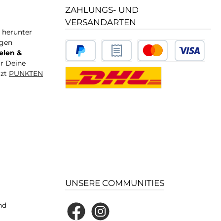
ZAHLUNGS- UND
VERSANDARTEN
T herunter
igen
elen &
ür Deine
tzt
PUNKTEN
UNSERE COMMUNITIES
nd
Facebook
Instagram