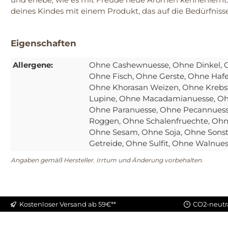
deines Kindes mit einem Produkt, das auf die Bedürfniss
Eigenschaften
Allergene:
Ohne Cashewnuesse
, Ohne Dinkel
, 
Ohne Fisch
, Ohne Gerste
, Ohne Haf
Ohne Khorasan Weizen
, Ohne Krebs
Lupine
, Ohne Macadamianuesse
, O
Ohne Paranuesse
, Ohne Pecannues
Roggen
, Ohne Schalenfruechte
, Ohn
Ohne Sesam
, Ohne Soja
, Ohne Sonst
Getreide
, Ohne Sulfit
, Ohne Walnue
Angaben gemäß Hersteller. Irrtum und Änderung vorbehalten.
Kostenloser Versand ab 59€**
CO2-neutr