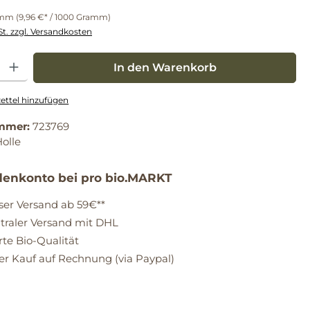
amm
(9,96 €* / 1000 Gramm)
St. zzgl. Versandkosten
: Gib den gewünschten Wert ein oder benutze die Schaltflächen um die Anz
In den Warenkorb
ttel hinzufügen
mmer:
723769
olle
enkonto bei pro bio.MARKT
ser Versand ab 59€**
raler Versand mit DHL
erte Bio-Qualität
 Kauf auf Rechnung (via Paypal)