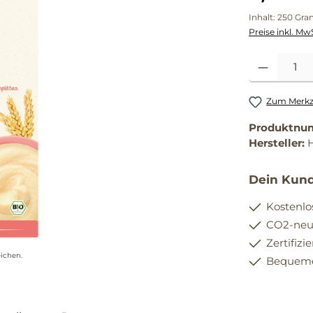
Inhalt:
250 Gr
Preise inkl. Mw
Produkt Anzahl
Zum Merkze
Produktnu
Hersteller:
H
Dein Kund
Kostenlo
CO2-neut
Zertifizi
ichen.
Bequemer