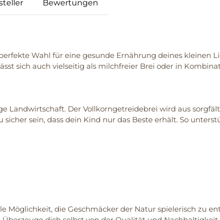
teller
Bewertungen
e perfekte Wahl für eine gesunde Ernährung deines kleinen Li
lässt sich auch vielseitig als milchfreier Brei oder in Kombin
e Landwirtschaft. Der Vollkorngetreidebrei wird aus sorgfält
icher sein, dass dein Kind nur das Beste erhält. So unterst
lle Möglichkeit, die Geschmäcker der Natur spielerisch zu 
 Überzeuge dich selbst von der Qualität und Nachhaltigkeit