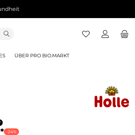
ndheit
ES
ÜBER PRO BIO.MARKT
?
*
-24%