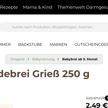
Rezepte
Mama & Kind
Themenwelt Darmgesu
AMMER
BACKSTUBE
MARKEN
GUTSCHEINCOD
Drogerie
Babynahrung
Babybrei ab 5. Monat
debrei Grieß 250 g
3,29 €*
UVP
2,49 €