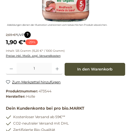
Abbildungen dienen der Illustration und können vom tatsächlichen Produkt abweichen.
?
2,69 €*
UVP
1,90 €*
-29%
Inhalt:
125 Gramm
(15,20 €* / 1000 Gramm)
Preise inkl. MwSt. zzgl. Versandkosten
Produkt Anzahl: Gib den gewünschten Wert ein oder benutze die Schaltflächen um die 
In den Warenkorb
Zum Merkzettel hinzufügen
Produktnummer:
473544
Hersteller:
Holle
Dein Kundenkonto bei pro bio.MARKT
Kostenloser Versand ab 59€**
CO2-neutraler Versand mit DHL
Zertifizierte Bio-Qualität