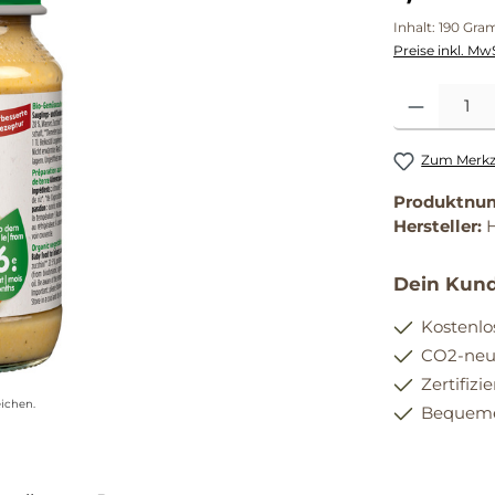
Inhalt:
190 Gr
Preise inkl. Mw
Produkt Anzahl
Zum Merkze
Produktnu
Hersteller:
H
Dein Kund
Kostenlo
CO2-neut
Zertifizi
ichen.
Bequemer