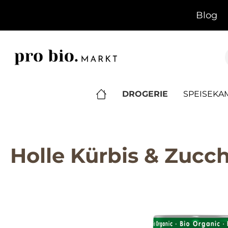
springen
Zur Hauptnavigation springen
Blog
DROGERIE
SPEISEK
Holle Kürbis & Zucch
Bildergalerie überspringen