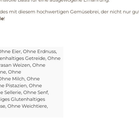
ndes mit diesem hochwertigen Gemüsebrei, der nicht nur gut
le
!
Ohne Eier
, Ohne Erdnuss
,
enhaltiges Getreide
, Ohne
rasan Weizen
, Ohne
ine
, Ohne
 Ohne Milch
, Ohne
ne Pistazien
, Ohne
e Sellerie
, Ohne Senf
,
iges Glutenhaltiges
sse
, Ohne Weichtiere
,