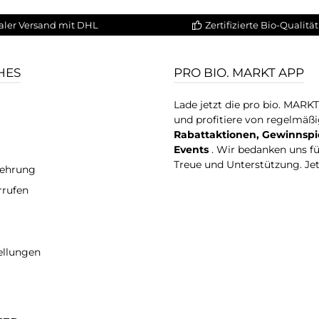
aler Versand mit DHL
Zertifizierte Bio-Qualität
HES
PRO BIO. MARKT APP
Lade jetzt die pro bio. MARK
und profitiere von regelmäß
Rabattaktionen, Gewinnspi
Events
. Wir bedanken uns f
Treue und Unterstützung. Je
lehrung
rrufen
ellungen