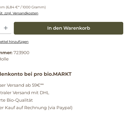
amm
(6,84 €* / 1000 Gramm)
St. zzgl. Versandkosten
: Gib den gewünschten Wert ein oder benutze die Schaltflächen um die Anz
In den Warenkorb
ttel hinzufügen
mmer:
723900
olle
enkonto bei pro bio.MARKT
ser Versand ab 59€**
raler Versand mit DHL
erte Bio-Qualität
 Kauf auf Rechnung (via Paypal)