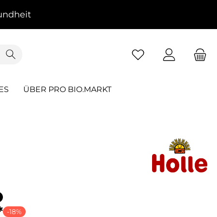
ndheit
ES
ÜBER PRO BIO.MARKT
g
*
-18%