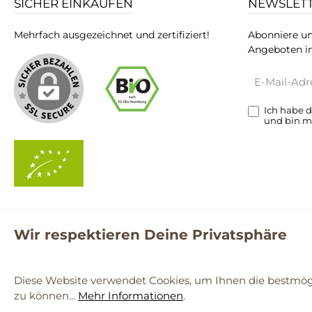
SICHER EINKAUFEN
NEWSLET
Mehrfach ausgezeichnet und zertifiziert!
Abonniere un
Angeboten in
E-
Mail-
Adresse*
Ich habe 
und bin m
Wir respektieren Deine Privatsphäre
**Kostenloser Versand ab 59€ nur mit einem pro.bio MARKT Kun
© 2
Diese Website verwendet Cookies, um Ihnen die bestmögl
zu können...
Mehr Informationen
.