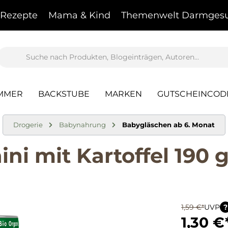
Rezepte
Mama & Kind
Themenwelt Darmgesu
AMMER
BACKSTUBE
MARKEN
GUTSCHEINCOD
Drogerie
Babynahrung
Babygläschen ab 6. Monat
ini mit Kartoffel 190 
1,59 €*
UVP
?
1,30 €