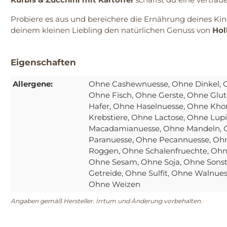
Probiere es aus und bereichere die Ernährung deines Ki
deinem kleinen Liebling den natürlichen Genuss von
Hol
Eigenschaften
Allergene:
Ohne Cashewnuesse
, Ohne Dinkel
, 
Ohne Fisch
, Ohne Gerste
, Ohne Glut
Hafer
, Ohne Haselnuesse
, Ohne Kho
Krebstiere
, Ohne Lactose
, Ohne Lup
Macadamianuesse
, Ohne Mandeln
,
Paranuesse
, Ohne Pecannuesse
, Oh
Roggen
, Ohne Schalenfruechte
, Ohn
Ohne Sesam
, Ohne Soja
, Ohne Sonst
Getreide
, Ohne Sulfit
, Ohne Walnue
Ohne Weizen
Angaben gemäß Hersteller. Irrtum und Änderung vorbehalten.