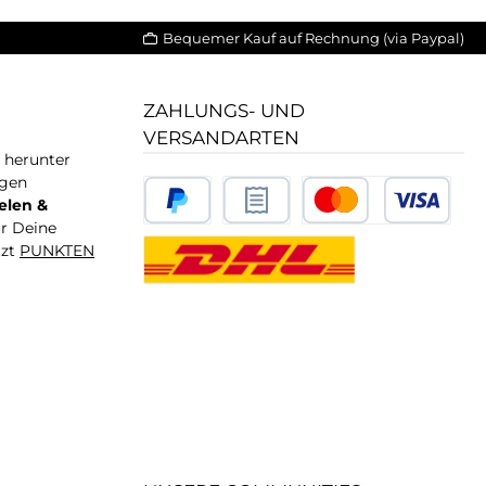
Bequemer Kauf auf Rechnung (via Paypal)
ZAHLUNGS- UND
VERSANDARTEN
T herunter
igen
elen &
ür Deine
tzt
PUNKTEN