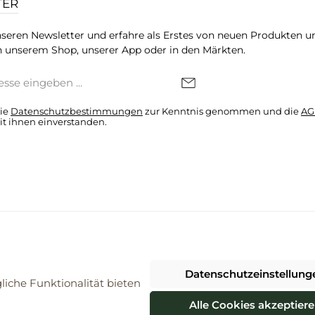
TER
seren Newsletter und erfahre als Erstes von neuen Produkten u
 unserem Shop, unserer App oder in den Märkten.
die
Datenschutzbestimmungen
zur Kenntnis genommen und die
AG
it ihnen einverstanden.
denkonto * Alle Preise inkl. gesetzl. Mehrwertsteuer zzgl.
Versandkosten
Datenschutzeinstellung
026 ProBiomarkt WebShop - Alle Rechte vorbehalten. Theme by
ThemeWa
iche Funktionalität bieten
Alle Cookies akzeptier
Vertrag widerrufen