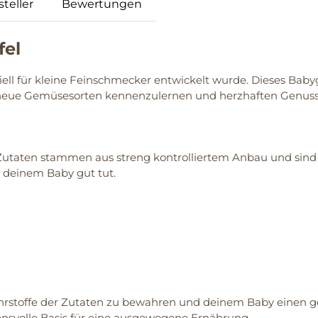
teller
Bewertungen
fel
ziell für kleine Feinschmecker entwickelt wurde. Dieses Bab
, neue Gemüsesorten kennenzulernen und herzhaften Genuss
 Zutaten stammen aus streng kontrolliertem Anbau und sind 
s deinem Baby gut tut.
ährstoffe der Zutaten zu bewahren und deinem Baby einen g
ensvolle Basis für eine ausgewogene Ernährung.