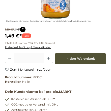
Abbildungen dienen der Illustration und können vom tatsächlichen Produkt abweichen.
?
1,89 €*
UVP
1,49 €*
-21%
Inhalt:
190 Gramm
(7,84 €* / 1000 Gramm)
Preise inkl. MwSt. zzgl. Versandkosten
Produkt Anzahl: Gib den gewünschten Wert ein oder benutze die Schaltflächen um die 
In den Warenkorb
Zum Merkzettel hinzufügen
Produktnummer:
473551
Hersteller:
Holle
Dein Kundenkonto bei pro bio.MARKT
Kostenloser Versand ab 59€**
CO2-neutraler Versand mit DHL
Zertifizierte Bio-Qualität