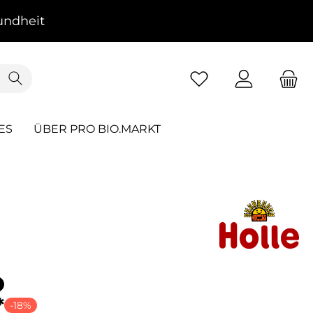
ndheit
ES
ÜBER PRO BIO.MARKT
*
-18%