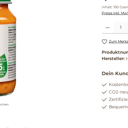
Inhalt:
190 Gr
Preise inkl. Mw
Produkt Anzahl
Zum Merkze
Produktnu
Hersteller:
H
Dein Kund
Kostenlo
CO2-neut
Zertifizi
ichen.
Bequemer