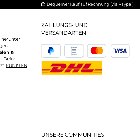
Bequemer Kauf auf Rechnung (via Paypal)
ZAHLUNGS- UND
VERSANDARTEN
T herunter
igen
elen &
ür Deine
tzt
PUNKTEN
UNSERE COMMUNITIES