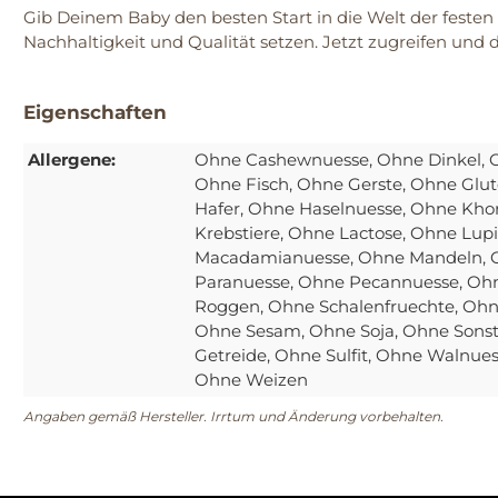
Gib Deinem Baby den besten Start in die Welt der festen
Nachhaltigkeit und Qualität setzen. Jetzt zugreifen un
Eigenschaften
Allergene:
Ohne Cashewnuesse
, Ohne Dinkel
, 
Ohne Fisch
, Ohne Gerste
, Ohne Glut
Hafer
, Ohne Haselnuesse
, Ohne Kho
Krebstiere
, Ohne Lactose
, Ohne Lup
Macadamianuesse
, Ohne Mandeln
,
Paranuesse
, Ohne Pecannuesse
, Oh
Roggen
, Ohne Schalenfruechte
, Ohn
Ohne Sesam
, Ohne Soja
, Ohne Sonst
Getreide
, Ohne Sulfit
, Ohne Walnue
Ohne Weizen
Angaben gemäß Hersteller. Irrtum und Änderung vorbehalten.