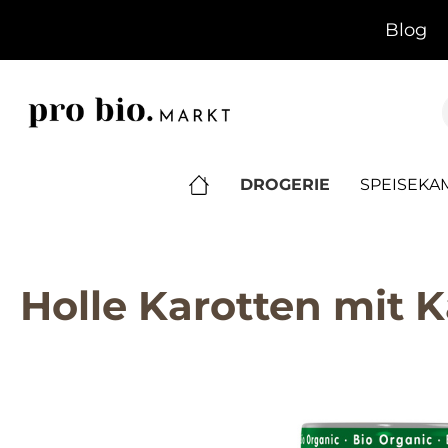
springen
Zur Hauptnavigation springen
Blog
DROGERIE
SPEISEK
Holle Karotten mit K
Bildergalerie überspringen