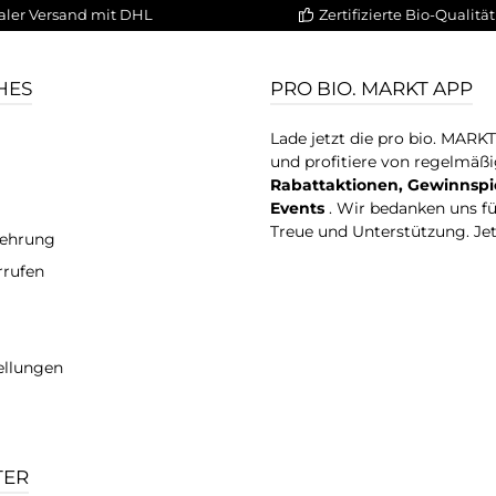
aler Versand mit DHL
Zertifizierte Bio-Qualität
HES
PRO BIO. MARKT APP
Lade jetzt die pro bio. MARK
und profitiere von regelmäß
Rabattaktionen, Gewinnspi
Events
. Wir bedanken uns f
Treue und Unterstützung. Je
lehrung
rrufen
ellungen
TER