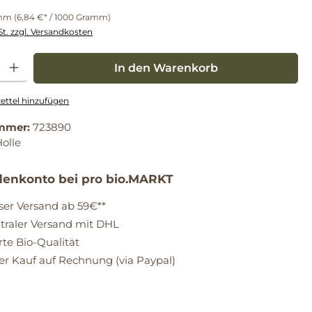
amm
(6,84 €* / 1000 Gramm)
St. zzgl. Versandkosten
: Gib den gewünschten Wert ein oder benutze die Schaltflächen um die Anz
In den Warenkorb
ttel hinzufügen
mmer:
723890
olle
enkonto bei pro bio.MARKT
ser Versand ab 59€**
raler Versand mit DHL
erte Bio-Qualität
 Kauf auf Rechnung (via Paypal)