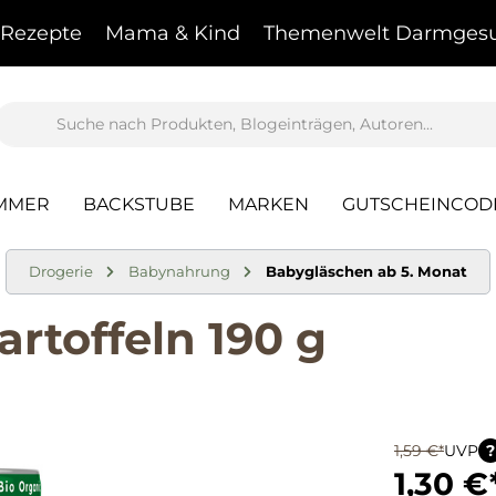
Rezepte
Mama & Kind
Themenwelt Darmgesu
AMMER
BACKSTUBE
MARKEN
GUTSCHEINCOD
Drogerie
Babynahrung
Babygläschen ab 5. Monat
artoffeln 190 g
1,59 €*
UVP
?
1,30 €