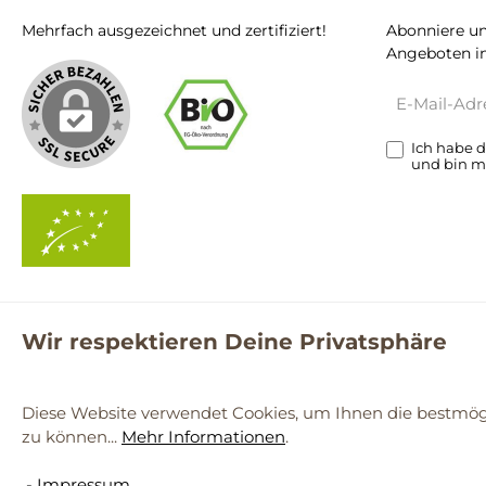
Mehrfach ausgezeichnet und zertifiziert!
Abonniere un
Angeboten in
E-
Mail-
Adresse*
Ich habe 
und bin m
Wir respektieren Deine Privatsphäre
**Kostenloser Versand ab 59€ nur mit einem pro.bio MARKT Kun
© 2
Diese Website verwendet Cookies, um Ihnen die bestmögl
zu können...
Mehr Informationen
.
Werkzeugleiste anzeigen
- Impressum