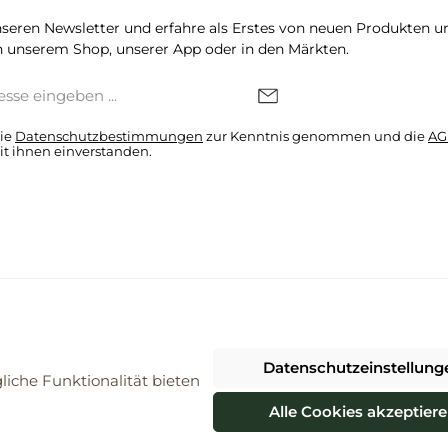
seren Newsletter und erfahre als Erstes von neuen Produkten u
 unserem Shop, unserer App oder in den Märkten.
die
Datenschutzbestimmungen
zur Kenntnis genommen und die
AG
it ihnen einverstanden.
denkonto * Alle Preise inkl. gesetzl. Mehrwertsteuer zzgl.
Versandkosten
Datenschutzeinstellung
026 ProBiomarkt WebShop - Alle Rechte vorbehalten. Theme by
ThemeWa
iche Funktionalität bieten
Alle Cookies akzeptier
Vertrag widerrufen