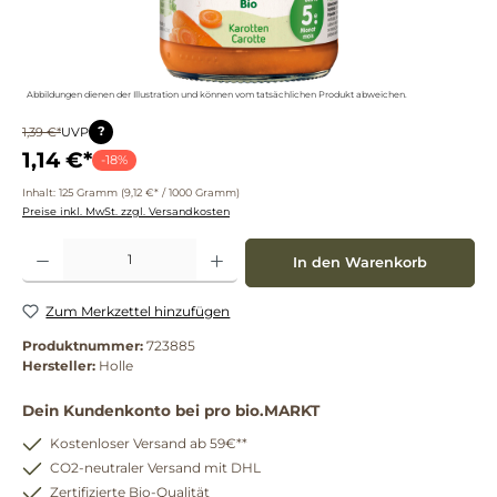
Abbildungen dienen der Illustration und können vom tatsächlichen Produkt abweichen.
?
1,39 €*
UVP
1,14 €*
-18%
Inhalt:
125 Gramm
(9,12 €* / 1000 Gramm)
Preise inkl. MwSt. zzgl. Versandkosten
Produkt Anzahl: Gib den gewünschten Wert ein oder benutze die Schaltflächen um die 
In den Warenkorb
Zum Merkzettel hinzufügen
Produktnummer:
723885
Hersteller:
Holle
Dein Kundenkonto bei pro bio.MARKT
Kostenloser Versand ab 59€**
CO2-neutraler Versand mit DHL
Zertifizierte Bio-Qualität