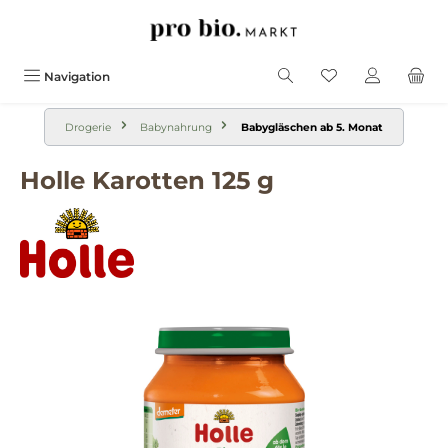
alt springen
Navigation
Drogerie
Babynahrung
Babygläschen ab 5. Monat
Holle Karotten 125 g
Bildergalerie überspringen