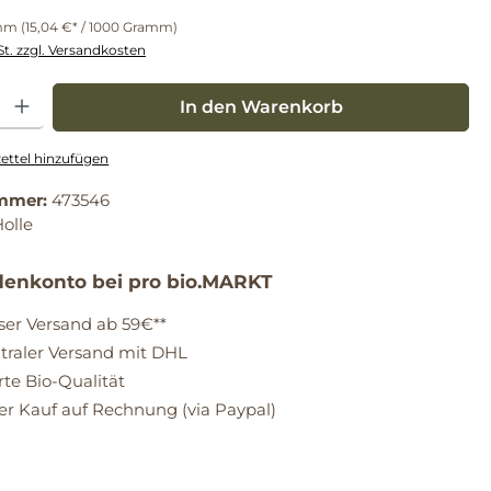
amm
(15,04 €* / 1000 Gramm)
St. zzgl. Versandkosten
: Gib den gewünschten Wert ein oder benutze die Schaltflächen um die Anz
In den Warenkorb
ttel hinzufügen
mmer:
473546
olle
enkonto bei pro bio.MARKT
ser Versand ab 59€**
raler Versand mit DHL
erte Bio-Qualität
 Kauf auf Rechnung (via Paypal)