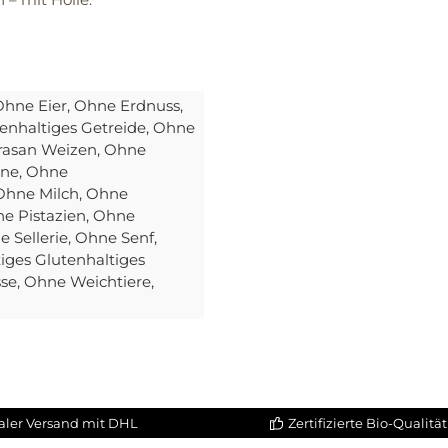
Ohne Eier
, Ohne Erdnuss
,
enhaltiges Getreide
, Ohne
rasan Weizen
, Ohne
ine
, Ohne
 Ohne Milch
, Ohne
ne Pistazien
, Ohne
e Sellerie
, Ohne Senf
,
iges Glutenhaltiges
sse
, Ohne Weichtiere
,
aler Versand mit DHL
Zertifizierte Bio-Qualität