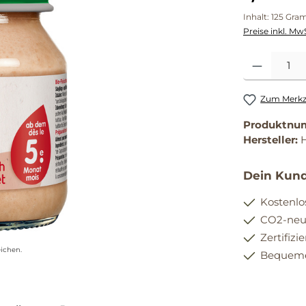
Inhalt:
125 Gr
Preise inkl. Mw
Produkt Anzahl
Zum Merkze
Produktnu
Hersteller:
H
Dein Kund
Kostenlo
CO2-neut
Zertifizi
ichen.
Bequemer