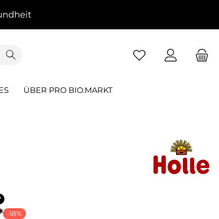
ndheit
ES
ÜBER PRO BIO.MARKT
?
*
-18%