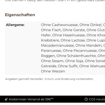
Eigenschaften
Allergene:
Ohne Cashewnuesse
, Ohne Dinkel
, 
Ohne Fisch
, Ohne Gerste
, Ohne Glut
Hafer
, Ohne Haselnuesse
, Ohne Kho
Krebstiere
, Ohne Lactose
, Ohne Lup
Macadamianuesse
, Ohne Mandeln
,
Paranuesse
, Ohne Pecannuesse
, Oh
Roggen
, Ohne Schalenfruechte
, Ohn
Ohne Sesam
, Ohne Soja
, Ohne Sonst
Getreide
, Ohne Sulfit
, Ohne Walnue
Ohne Weizen
Angaben gemäß Hersteller. Irrtum und Änderung vorbehalten.
Kostenloser Versand ab 59€**
CO2-neutr