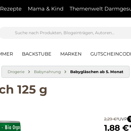
Rezepte
Mama & Kind
Themenwelt Darmgesu
AMMER
BACKSTUBE
MARKEN
GUTSCHEINCOD
Drogerie
Babynahrung
Babygläschen ab 5. Monat
ch 125 g
2,29 €*
UVP
1,88 €