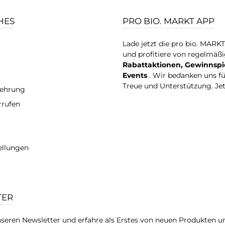
HES
PRO BIO. MARKT APP
Lade jetzt die pro bio. MARK
und profitiere von regelmäß
Rabattaktionen, Gewinnspi
Events
. Wir bedanken uns f
Treue und Unterstützung. Je
lehrung
rrufen
ellungen
TER
seren Newsletter und erfahre als Erstes von neuen Produkten u