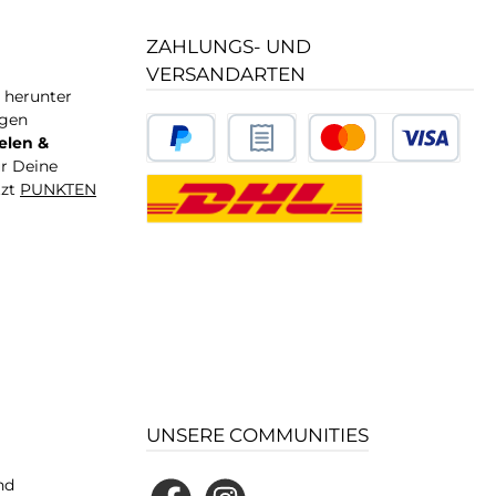
ZAHLUNGS- UND
VERSANDARTEN
T herunter
igen
elen &
ür Deine
tzt
PUNKTEN
UNSERE COMMUNITIES
nd