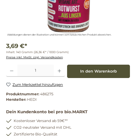
Abbildungen dienen der Illustration und können vom tatsächlichen Produkt abweichen.
3,69 €*
Inhalt:
140 Gramm
(26,36 €* / 1000 Gramm)
Preise inkl. MwSt. zzgl. Versandkosten
Produkt Anzahl: Gib den gewünschten Wert ein oder benutze die Schaltflächen um die 
In den Warenkorb
Zum Merkzettel hinzufügen
Produktnummer:
486275
Hersteller:
HEDI
Dein Kundenkonto bei pro bio.MARKT
Kostenloser Versand ab 59€**
CO2-neutraler Versand mit DHL
Zertifizierte Bio-Qualität