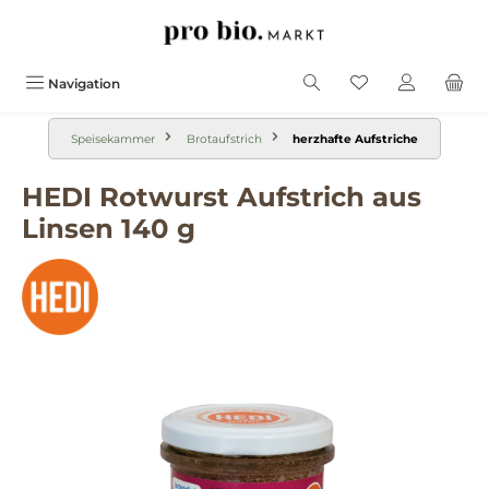
alt springen
Navigation
Speisekammer
Brotaufstrich
herzhafte Aufstriche
HEDI Rotwurst Aufstrich aus
Linsen 140 g
Bildergalerie überspringen