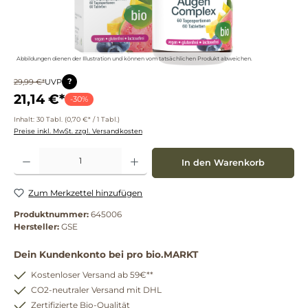
Abbildungen dienen der Illustration und können vom tatsächlichen Produkt abweichen.
?
29,99 €*
UVP
21,14 €*
-30%
Inhalt:
30 Tabl.
(0,70 €* / 1 Tabl.)
Preise inkl. MwSt. zzgl. Versandkosten
Produkt Anzahl: Gib den gewünschten Wert ein oder benutze die Schaltflächen um die 
In den Warenkorb
Zum Merkzettel hinzufügen
Produktnummer:
645006
Hersteller:
GSE
Dein Kundenkonto bei pro bio.MARKT
Kostenloser Versand ab 59€**
CO2-neutraler Versand mit DHL
Zertifizierte Bio-Qualität