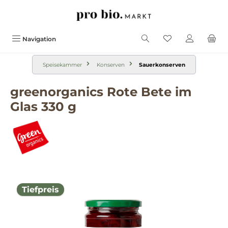
alt springen
Navigation
Speisekammer
Konserven
Sauerkonserven
greenorganics Rote Bete im
Glas 330 g
Bildergalerie überspringen
Tiefpreis