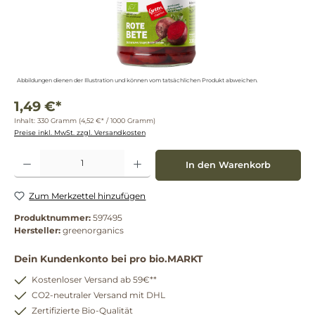
Abbildungen dienen der Illustration und können vom tatsächlichen Produkt abweichen.
1,49 €*
Inhalt:
330 Gramm
(4,52 €* / 1000 Gramm)
Preise inkl. MwSt. zzgl. Versandkosten
Produkt Anzahl: Gib den gewünschten Wert ein oder benutze die Schaltflächen um die 
In den Warenkorb
Zum Merkzettel hinzufügen
Produktnummer:
597495
Hersteller:
greenorganics
Dein Kundenkonto bei pro bio.MARKT
Kostenloser Versand ab 59€**
CO2-neutraler Versand mit DHL
Zertifizierte Bio-Qualität