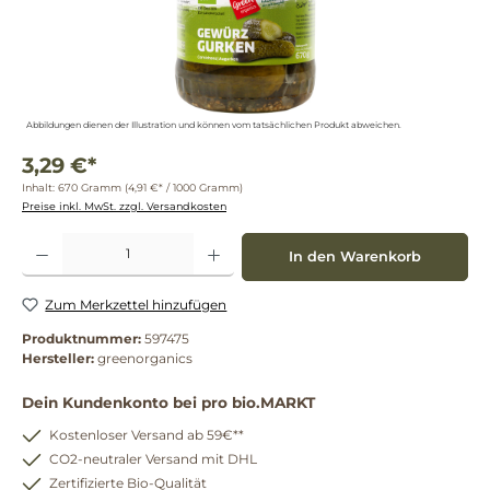
Abbildungen dienen der Illustration und können vom tatsächlichen Produkt abweichen.
3,29 €*
Inhalt:
670 Gramm
(4,91 €* / 1000 Gramm)
Preise inkl. MwSt. zzgl. Versandkosten
Produkt Anzahl: Gib den gewünschten Wert ein oder benutze die Schaltflächen um die 
In den Warenkorb
Zum Merkzettel hinzufügen
Produktnummer:
597475
Hersteller:
greenorganics
Dein Kundenkonto bei pro bio.MARKT
Kostenloser Versand ab 59€**
CO2-neutraler Versand mit DHL
Zertifizierte Bio-Qualität