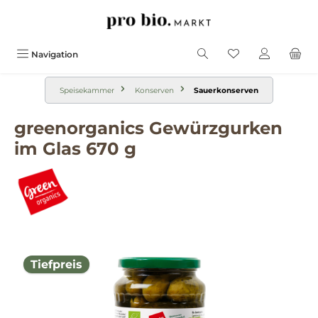
alt springen
Navigation
Speisekammer
Konserven
Sauerkonserven
greenorganics Gewürzgurken
im Glas 670 g
Bildergalerie überspringen
Tiefpreis