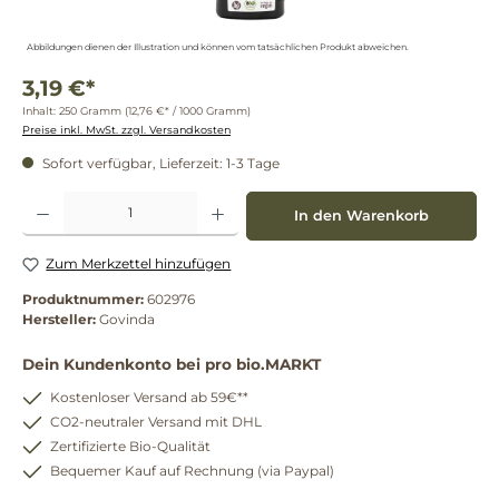
Abbildungen dienen der Illustration und können vom tatsächlichen Produkt abweichen.
3,19 €*
Inhalt:
250 Gramm
(12,76 €* / 1000 Gramm)
Preise inkl. MwSt. zzgl. Versandkosten
Sofort verfügbar, Lieferzeit: 1-3 Tage
Produkt Anzahl: Gib den gewünschten Wert ein oder benutze die Schaltflächen um die 
In den Warenkorb
Zum Merkzettel hinzufügen
Produktnummer:
602976
Hersteller:
Govinda
Dein Kundenkonto bei pro bio.MARKT
Kostenloser Versand ab 59€**
CO2-neutraler Versand mit DHL
Zertifizierte Bio-Qualität
Bequemer Kauf auf Rechnung (via Paypal)