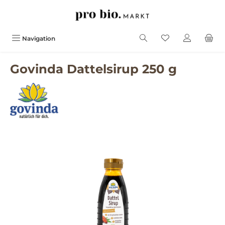
alt springen
Navigation
Govinda Dattelsirup 250 g
Bildergalerie überspringen