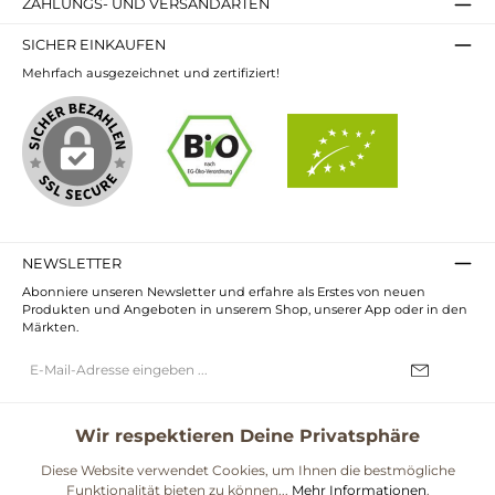
ZAHLUNGS- UND VERSANDARTEN
SICHER EINKAUFEN
Mehrfach ausgezeichnet und zertifiziert!
NEWSLETTER
Abonniere unseren Newsletter und erfahre als Erstes von neuen
Produkten und Angeboten in unserem Shop, unserer App oder in den
Märkten.
E-
Mail-
Adresse*
Ich habe die
Datenschutzbestimmungen
zur Kenntnis genommen und
die
AGB
gelesen und bin mit ihnen einverstanden.
Wir respektieren Deine Privatsphäre
UNSERE COMMUNITIES
Diese Website verwendet Cookies, um Ihnen die bestmögliche
Funktionalität bieten zu können...
Mehr Informationen
.