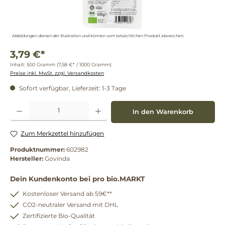
Abbildungen dienen der Illustration und können vom tatsächlichen Produkt abweichen.
3,79 €*
Inhalt:
500 Gramm
(7,58 €* / 1000 Gramm)
Preise inkl. MwSt. zzgl. Versandkosten
Sofort verfügbar, Lieferzeit: 1-3 Tage
Produkt Anzahl: Gib den gewünschten Wert ein oder benutze die Schaltflächen um die 
In den Warenkorb
Zum Merkzettel hinzufügen
Produktnummer:
602982
Hersteller:
Govinda
Dein Kundenkonto bei pro bio.MARKT
Kostenloser Versand ab 59€**
CO2-neutraler Versand mit DHL
Zertifizierte Bio-Qualität