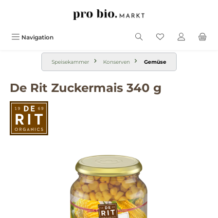
alt springen
Navigation
Speisekammer
Konserven
Gemüse
De Rit Zuckermais 340 g
Bildergalerie überspringen