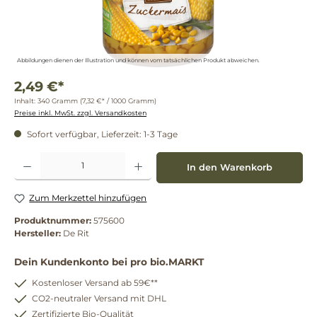
Abbildungen dienen der Illustration und können vom tatsächlichen Produkt abweichen.
2,49 €*
Inhalt:
340 Gramm
(7,32 €* / 1000 Gramm)
Preise inkl. MwSt. zzgl. Versandkosten
Sofort verfügbar, Lieferzeit: 1-3 Tage
Produkt Anzahl: Gib den gewünschten Wert ein oder benutze die Schaltflächen um die 
In den Warenkorb
Zum Merkzettel hinzufügen
Produktnummer:
575600
Hersteller:
De Rit
Dein Kundenkonto bei pro bio.MARKT
Kostenloser Versand ab 59€**
CO2-neutraler Versand mit DHL
Zertifizierte Bio-Qualität