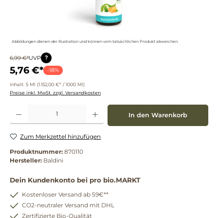
Abbildungen dienen der Illustration und können vom tatsächlichen Produkt abweichen.
?
6,99 €*
UVP
5,76 €*
-18%
Inhalt:
5 Ml
(1.152,00 €* / 1000 Ml)
Preise inkl. MwSt. zzgl. Versandkosten
Produkt Anzahl: Gib den gewünschten Wert ein oder benutze die Schaltflächen um die 
In den Warenkorb
Zum Merkzettel hinzufügen
Produktnummer:
870110
Hersteller:
Baldini
Dein Kundenkonto bei pro bio.MARKT
Kostenloser Versand ab 59€**
CO2-neutraler Versand mit DHL
Zertifizierte Bio-Qualität