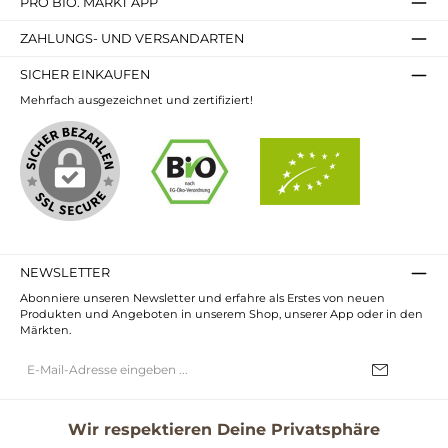
PRO BIO. MARKT APP
ZAHLUNGS- UND VERSANDARTEN
SICHER EINKAUFEN
Mehrfach ausgezeichnet und zertifiziert!
NEWSLETTER
Abonniere unseren Newsletter und erfahre als Erstes von neuen
Produkten und Angeboten in unserem Shop, unserer App oder in den
Märkten.
E-
Mail-
Adresse*
Ich habe die
Datenschutzbestimmungen
zur Kenntnis genommen und
die
AGB
gelesen und bin mit ihnen einverstanden.
Wir respektieren Deine Privatsphäre