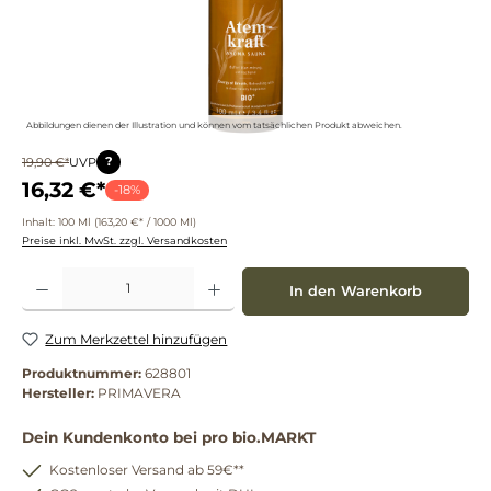
Abbildungen dienen der Illustration und können vom tatsächlichen Produkt abweichen.
?
19,90 €*
UVP
16,32 €*
-18%
Inhalt:
100 Ml
(163,20 €* / 1000 Ml)
Preise inkl. MwSt. zzgl. Versandkosten
Produkt Anzahl: Gib den gewünschten Wert ein oder benutze die Schaltflächen um die 
In den Warenkorb
Zum Merkzettel hinzufügen
Produktnummer:
628801
Hersteller:
PRIMAVERA
Dein Kundenkonto bei pro bio.MARKT
Kostenloser Versand ab 59€**