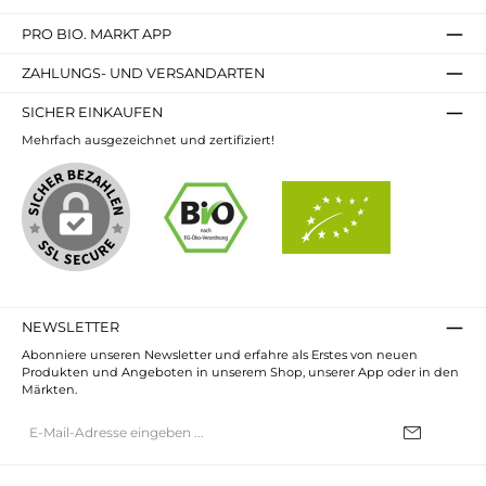
PRO BIO. MARKT APP
ZAHLUNGS- UND VERSANDARTEN
SICHER EINKAUFEN
Mehrfach ausgezeichnet und zertifiziert!
NEWSLETTER
Abonniere unseren Newsletter und erfahre als Erstes von neuen
Produkten und Angeboten in unserem Shop, unserer App oder in den
Märkten.
E-
Mail-
Adresse*
Ich habe die
Datenschutzbestimmungen
zur Kenntnis genommen und
die
AGB
gelesen und bin mit ihnen einverstanden.