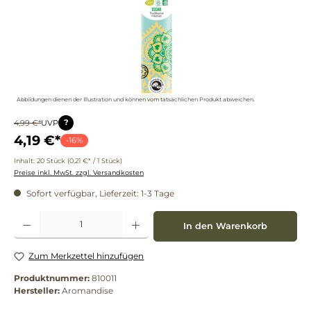
Abbildungen dienen der Illustration und können vom tatsächlichen Produkt abweichen.
?
4,99 €*
UVP
4,19 €*
-16%
Inhalt:
20 Stück
(0,21 €* / 1 Stück)
Preise inkl. MwSt. zzgl. Versandkosten
Sofort verfügbar, Lieferzeit: 1-3 Tage
Produkt Anzahl: Gib den gewünschten Wert ein oder benutze die Schaltflächen um die 
In den Warenkorb
Zum Merkzettel hinzufügen
Produktnummer:
810011
Hersteller:
Aromandise