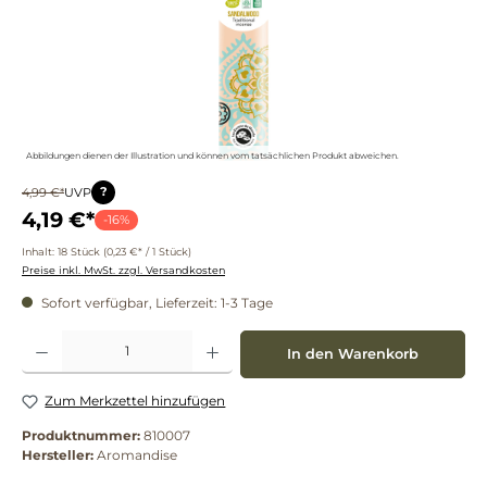
Abbildungen dienen der Illustration und können vom tatsächlichen Produkt abweichen.
?
4,99 €*
UVP
4,19 €*
-16%
Inhalt:
18 Stück
(0,23 €* / 1 Stück)
Preise inkl. MwSt. zzgl. Versandkosten
Sofort verfügbar, Lieferzeit: 1-3 Tage
Produkt Anzahl: Gib den gewünschten Wert ein oder benutze die Schaltflächen um die 
In den Warenkorb
Zum Merkzettel hinzufügen
Produktnummer:
810007
Hersteller:
Aromandise