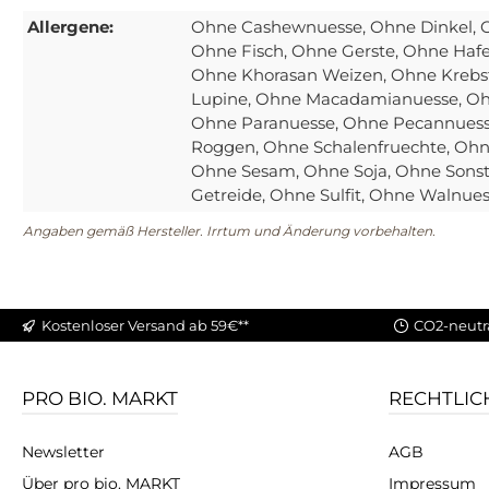
Allergene:
Ohne Cashewnuesse
, Ohne Dinkel
, 
Ohne Fisch
, Ohne Gerste
, Ohne Haf
Ohne Khorasan Weizen
, Ohne Krebs
Lupine
, Ohne Macadamianuesse
, O
Ohne Paranuesse
, Ohne Pecannues
Roggen
, Ohne Schalenfruechte
, Ohn
Ohne Sesam
, Ohne Soja
, Ohne Sonst
Getreide
, Ohne Sulfit
, Ohne Walnue
Angaben gemäß Hersteller. Irrtum und Änderung vorbehalten.
Kostenloser Versand ab 59€**
CO2-neutr
PRO BIO. MARKT
RECHTLIC
Newsletter
AGB
Über pro bio. MARKT
Impressum