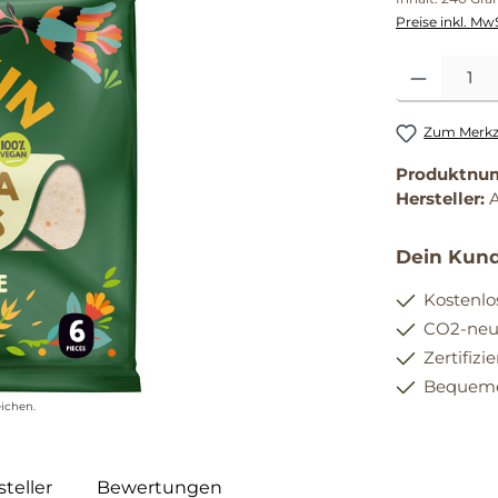
Preise inkl. Mw
Produkt Anzahl
Zum Merkze
Produktnu
Hersteller:
Dein Kund
Kostenlo
CO2-neut
Zertifizi
Bequemer
ichen.
teller
Bewertungen