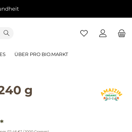
ndheit
ES
ÜBER PRO BIO.MARKT
 240 g
*
amm
(12,46 €* / 1000 Gramm)