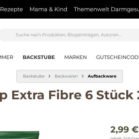
Rezepte
Mama & Kind
Themenwelt Darmgesu
MMER
BACKSTUBE
MARKEN
GUTSCHEINCOD
Backstube
Backwaren
Aufbackware
p Extra Fibre 6 Stück
2,99 €
Inhalt:
240 Gr