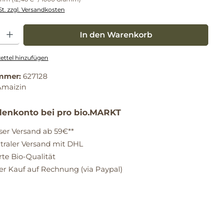
St. zzgl. Versandkosten
: Gib den gewünschten Wert ein oder benutze die Schaltflächen um die Anz
In den Warenkorb
ttel hinzufügen
mmer:
627128
Amaizin
enkonto bei pro bio.MARKT
ser Versand ab 59€**
raler Versand mit DHL
erte Bio-Qualität
 Kauf auf Rechnung (via Paypal)