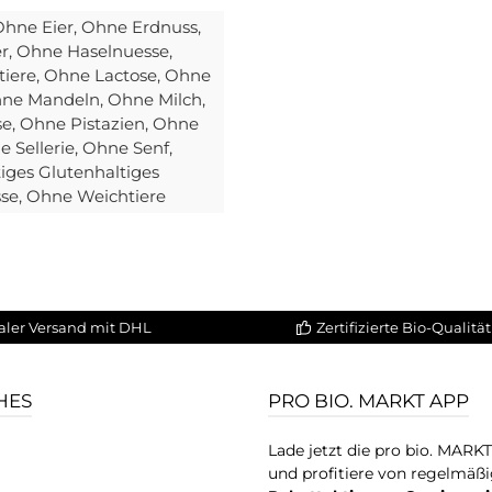
Ohne Eier
, Ohne Erdnuss
,
er
, Ohne Haselnuesse
,
tiere
, Ohne Lactose
, Ohne
hne Mandeln
, Ohne Milch
,
se
, Ohne Pistazien
, Ohne
e Sellerie
, Ohne Senf
,
iges Glutenhaltiges
sse
, Ohne Weichtiere
aler Versand mit DHL
Zertifizierte Bio-Qualität
HES
PRO BIO. MARKT APP
Lade jetzt die pro bio. MARK
und profitiere von regelmäß