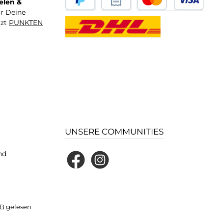
elen &
ür Deine
tzt
PUNKTEN
UNSERE COMMUNITIES
nd
Facebook
Instagram
B
gelesen