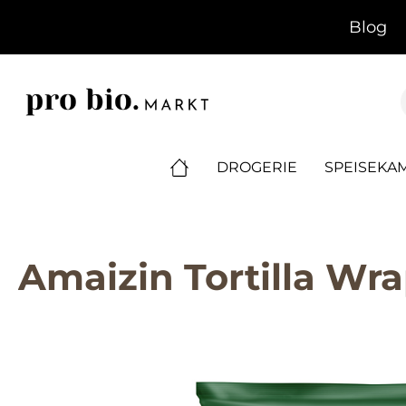
springen
Zur Hauptnavigation springen
Blog
DROGERIE
SPEISEKA
Amaizin Tortilla Wra
Bildergalerie überspringen