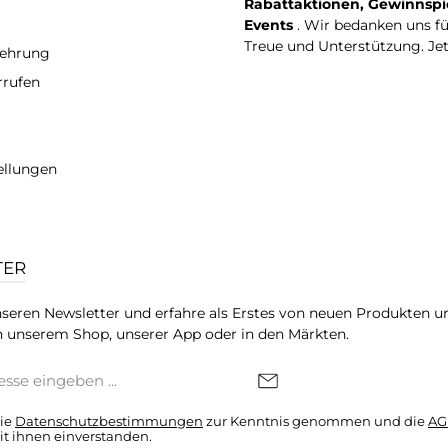
Rabattaktionen, Gewinnspi
Events
. Wir bedanken uns f
Treue und Unterstützung. Je
lehrung
rrufen
ellungen
TER
seren Newsletter und erfahre als Erstes von neuen Produkten u
 unserem Shop, unserer App oder in den Märkten.
die
Datenschutzbestimmungen
zur Kenntnis genommen und die
AG
it ihnen einverstanden.