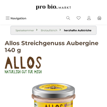
alt springen
Navigation
Speisekammer
Brotaufstrich
herzhafte Aufstriche
Allos Streichgenuss Aubergine
140 g
Bildergalerie überspringen