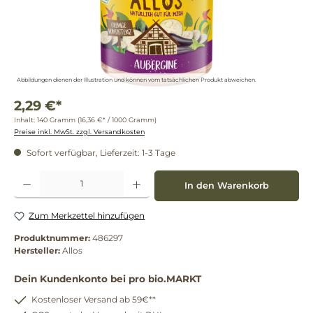
Abbildungen dienen der Illustration und können vom tatsächlichen Produkt abweichen.
2,29 €*
Inhalt:
140 Gramm
(16,36 €* / 1000 Gramm)
Preise inkl. MwSt. zzgl. Versandkosten
Sofort verfügbar, Lieferzeit: 1-3 Tage
Produkt Anzahl: Gib den gewünschten Wert ein oder benutze die Schaltflächen um die 
In den Warenkorb
Zum Merkzettel hinzufügen
Produktnummer:
486297
Hersteller:
Allos
Dein Kundenkonto bei pro bio.MARKT
Kostenloser Versand ab 59€**