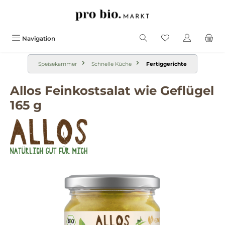
alt springen
Navigation
Speisekammer
Schnelle Küche
Fertiggerichte
Allos Feinkostsalat wie Geflügel
165 g
Bildergalerie überspringen