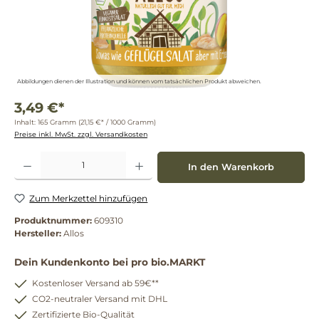
Abbildungen dienen der Illustration und können vom tatsächlichen Produkt abweichen.
3,49 €*
Inhalt:
165 Gramm
(21,15 €* / 1000 Gramm)
Preise inkl. MwSt. zzgl. Versandkosten
Produkt Anzahl: Gib den gewünschten Wert ein oder benutze die Schaltflächen um die 
In den Warenkorb
Zum Merkzettel hinzufügen
Produktnummer:
609310
Hersteller:
Allos
Dein Kundenkonto bei pro bio.MARKT
Kostenloser Versand ab 59€**
CO2-neutraler Versand mit DHL
Zertifizierte Bio-Qualität