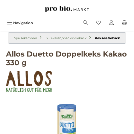
alt springen
Navigation
Speisekammer
Süßwaren,Snacks&Gebäck
Kekse&Gebäck
Allos Duetto Doppelkeks Kakao
330 g
Bildergalerie überspringen