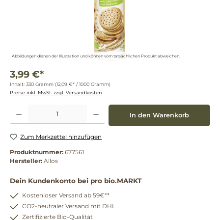
Abbildungen dienen der Illustration und können vom tatsächlichen Produkt abweichen.
3,99 €*
Inhalt:
330 Gramm
(12,09 €* / 1000 Gramm)
Preise inkl. MwSt. zzgl. Versandkosten
Produkt Anzahl: Gib den gewünschten Wert ein oder benutze die Schaltflächen um die 
In den Warenkorb
Zum Merkzettel hinzufügen
Produktnummer:
677561
Hersteller:
Allos
Dein Kundenkonto bei pro bio.MARKT
Kostenloser Versand ab 59€**
CO2-neutraler Versand mit DHL
Zertifizierte Bio-Qualität