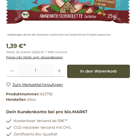
Abbildungen dienen der Illustration und können vom tatsächlichen Produkt abweichen.
1,39 €*
Inhalt:
25 Gramm
(55,60 €* / 1000 Gramm)
Preise inkl. MwSt. zzgl. Versandkosten
Produkt Anzahl: Gib den gewünschten Wert ein oder benutze die Schaltflächen um die 
In den Warenkorb
Zum Merkzettel hinzufügen
Produktnummer:
623792
Hersteller:
Allos
Dein Kundenkonto bei pro bio.MARKT
Kostenloser Versand ab 59€**
CO2-neutraler Versand mit DHL
Zertifizierte Bio-Qualität