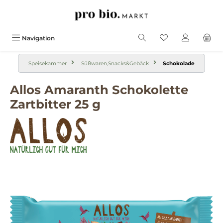
alt springen
Navigation
Speisekammer
Süßwaren,Snacks&Gebäck
Schokolade
Allos Amaranth Schokolette
Zartbitter 25 g
Bildergalerie überspringen