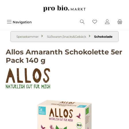
alt springen
Navigation
Speisekammer
Süßwaren,Snacks&Gebäck
Schokolade
Allos Amaranth Schokolette 5er
Pack 140 g
Bildergalerie überspringen