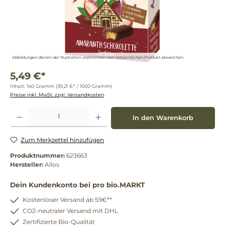
Abbildungen dienen der Illustration und können vom tatsächlichen Produkt abweichen.
5,49 €*
Inhalt:
140 Gramm
(39,21 €* / 1000 Gramm)
Preise inkl. MwSt. zzgl. Versandkosten
Produkt Anzahl: Gib den gewünschten Wert ein oder benutze die Schaltflächen um die 
In den Warenkorb
Zum Merkzettel hinzufügen
Produktnummer:
623663
Hersteller:
Allos
Dein Kundenkonto bei pro bio.MARKT
Kostenloser Versand ab 59€**
CO2-neutraler Versand mit DHL
Zertifizierte Bio-Qualität