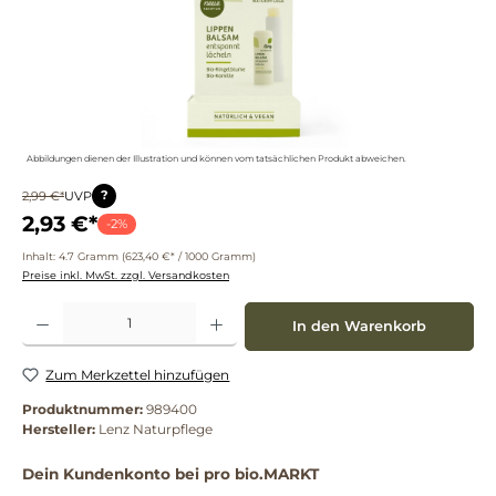
Abbildungen dienen der Illustration und können vom tatsächlichen Produkt abweichen.
?
2,99 €*
UVP
2,93 €*
-2%
Inhalt:
4.7 Gramm
(623,40 €* / 1000 Gramm)
Preise inkl. MwSt. zzgl. Versandkosten
Produkt Anzahl: Gib den gewünschten Wert ein oder benutze die Schaltflächen um die 
In den Warenkorb
Zum Merkzettel hinzufügen
Produktnummer:
989400
Hersteller:
Lenz Naturpflege
Dein Kundenkonto bei pro bio.MARKT