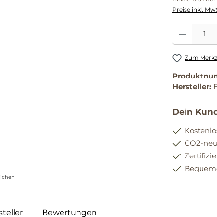
Preise inkl. Mw
Produkt Anzahl
Zum Merkze
Produktnu
Hersteller:
Dein Kund
Kostenlo
CO2-neut
Zertifizi
Bequemer
ichen.
teller
Bewertungen