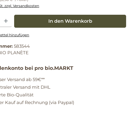
St. zzgl. Versandkosten
: Gib den gewünschten Wert ein oder benutze die Schaltflächen um die Anz
In den Warenkorb
ttel hinzufügen
mmer:
583544
BIO PLANÈTE
enkonto bei pro bio.MARKT
ser Versand ab 59€**
raler Versand mit DHL
erte Bio-Qualität
 Kauf auf Rechnung (via Paypal)