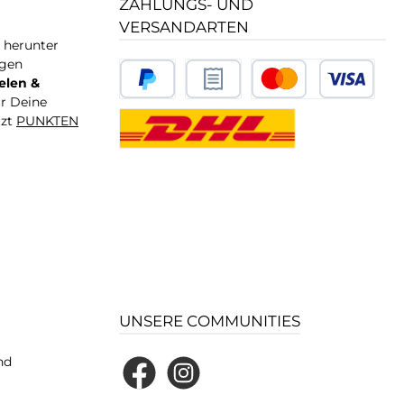
ZAHLUNGS- UND
VERSANDARTEN
T herunter
igen
elen &
ür Deine
tzt
PUNKTEN
UNSERE COMMUNITIES
nd
Facebook
Instagram