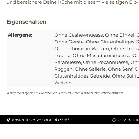
und bereichere Deine Küche mit diesem vielseitigen Bio-
Eigenschaften
Allergene:
Ohne Cashewnuesse
, Ohne Dinkel
, 
Ohne Gerste
, Ohne Glutenhaltiges G
Ohne Khorasan Weizen
, Ohne Krebs
Lupine
, Ohne Macadamianuesse
, O
Paranuesse
, Ohne Pecannuesse
, Oh
Roggen
, Ohne Sellerie
, Ohne Senf
, 
Glutenhaltiges Getreide
, Ohne Sulfit
Weizen
Angaben gemäß Hersteller. Irrtum und Änderung vorbehalten.
Kostenloser Versand ab 59€**
CO2-neutr