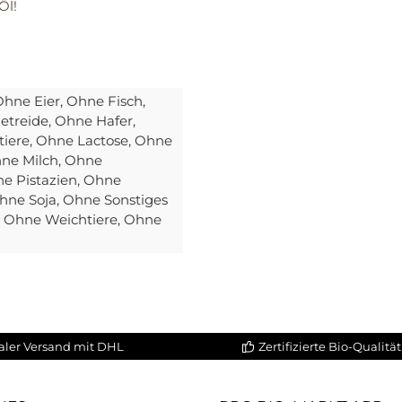
Öl!
Ohne Eier
, Ohne Fisch
,
etreide
, Ohne Hafer
,
tiere
, Ohne Lactose
, Ohne
hne Milch
, Ohne
ne Pistazien
, Ohne
Ohne Soja
, Ohne Sonstiges
, Ohne Weichtiere
, Ohne
aler Versand mit DHL
Zertifizierte Bio-Qualität