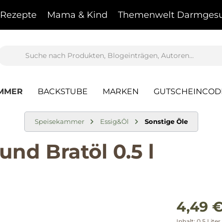
Rezepte
Mama & Kind
Themenwelt Darmgesu
AMMER
BACKSTUBE
MARKEN
GUTSCHEINCOD
Speisekammer
Essig&Öl
Sonstige Öle
nd Bratöl 0.5 l
4,49 
Inhalt:
0.5 Liter