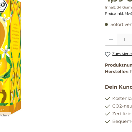
Inhalt:
34 Gra
Preise inkl. Mw
Sofort ver
Produkt Anzahl
Zum Merkze
Produktnu
Hersteller:
Dein Kund
Kostenlo
CO2-neut
Zertifizi
ichen.
Bequemer