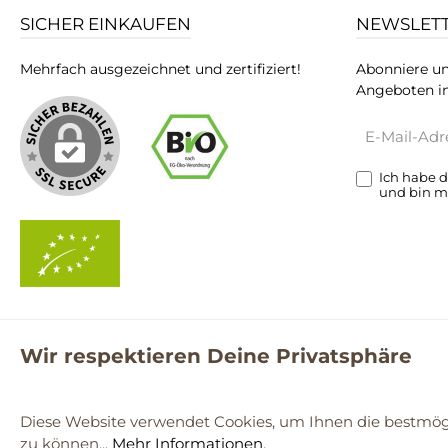
SICHER EINKAUFEN
NEWSLET
Mehrfach ausgezeichnet und zertifiziert!
Abonniere un
Angeboten in
E-
Mail-
Adresse*
Ich habe 
und bin m
Wir respektieren Deine Privatsphäre
**Kostenloser Versand ab 59€ nur mit einem pro.bio MARKT Kun
© 2
Diese Website verwendet Cookies, um Ihnen die bestmögl
zu können...
Mehr Informationen
.