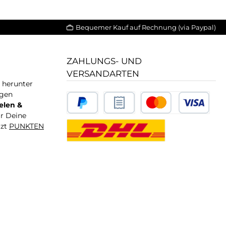
Bequemer Kauf auf Rechnung (via Paypal)
ZAHLUNGS- UND
VERSANDARTEN
T herunter
igen
elen &
ür Deine
tzt
PUNKTEN