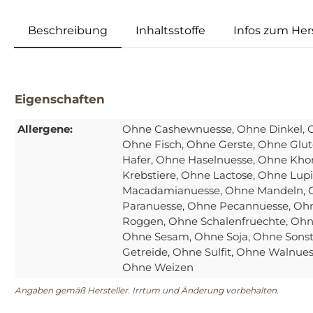
Beschreibung
Inhaltsstoffe
Infos zum Hers
Eigenschaften
Allergene:
Ohne Cashewnuesse
, Ohne Dinkel
, 
Ohne Fisch
, Ohne Gerste
, Ohne Glut
Hafer
, Ohne Haselnuesse
, Ohne Kho
Krebstiere
, Ohne Lactose
, Ohne Lup
Macadamianuesse
, Ohne Mandeln
,
Paranuesse
, Ohne Pecannuesse
, Oh
Roggen
, Ohne Schalenfruechte
, Ohn
Ohne Sesam
, Ohne Soja
, Ohne Sonst
Getreide
, Ohne Sulfit
, Ohne Walnue
Ohne Weizen
Angaben gemäß Hersteller. Irrtum und Änderung vorbehalten.