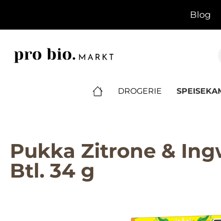
springen
Zur Hauptnavigation springen
Blog
DROGERIE
SPEISEK
Pukka Zitrone & Ing
Btl. 34 g
Bildergalerie überspringen