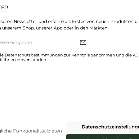
TER
seren Newsletter und erfahre als Erstes von neuen Produkten u
 unserem Shop, unserer App oder in den Märkten.
die
Datenschutzbestimmungen
zur Kenntnis genommen und die
AG
it ihnen einverstanden.
denkonto * Alle Preise inkl. gesetzl. Mehrwertsteuer zzgl.
Versandkosten
Datenschutzeinstellung
026 ProBiomarkt WebShop - Alle Rechte vorbehalten. Theme by
ThemeWa
iche Funktionalität bieten