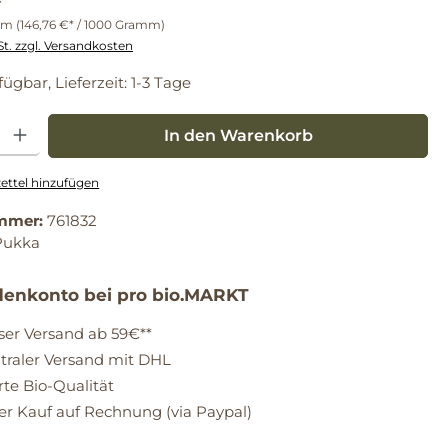
mm
(146,76 €* / 1000 Gramm)
St. zzgl. Versandkosten
fügbar, Lieferzeit: 1-3 Tage
: Gib den gewünschten Wert ein oder benutze die Schaltflächen um die Anz
In den Warenkorb
ttel hinzufügen
mmer:
761832
Pukka
enkonto bei pro bio.MARKT
ser Versand ab 59€**
raler Versand mit DHL
erte Bio-Qualität
 Kauf auf Rechnung (via Paypal)