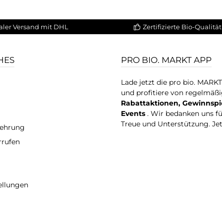
aler Versand mit DHL
Zertifizierte Bio-Qualität
HES
PRO BIO. MARKT APP
Lade jetzt die pro bio. MARK
und profitiere von regelmäß
Rabattaktionen, Gewinnspi
Events
. Wir bedanken uns f
Treue und Unterstützung. Je
lehrung
rrufen
ellungen