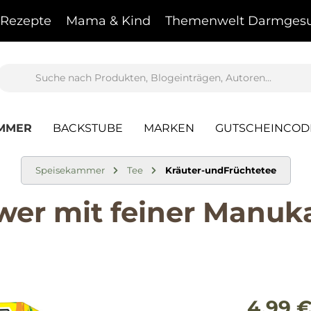
Rezepte
Mama & Kind
Themenwelt Darmgesu
AMMER
BACKSTUBE
MARKEN
GUTSCHEINCOD
Speisekammer
Tee
Kräuter-undFrüchtetee
wer mit feiner Manuk
4,99 €