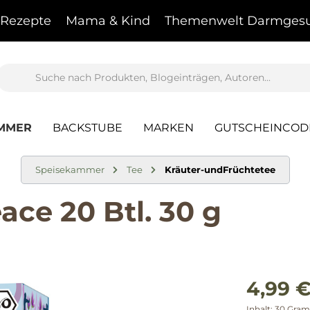
Rezepte
Mama & Kind
Themenwelt Darmgesu
AMMER
BACKSTUBE
MARKEN
GUTSCHEINCOD
Speisekammer
Tee
Kräuter-undFrüchtetee
ce 20 Btl. 30 g
4,99 €
Inhalt:
30 Gra