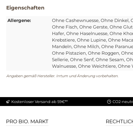
Eigenschaften
Allergene:
Ohne Cashewnuesse
, Ohne Dinkel
, 
Ohne Fisch
, Ohne Gerste
, Ohne Glut
Hafer
, Ohne Haselnuesse
, Ohne Kho
Krebstiere
, Ohne Lupine
, Ohne Mac
Mandeln
, Ohne Milch
, Ohne Paranu
Ohne Pistazien
, Ohne Roggen
, Ohn
Sellerie
, Ohne Senf
, Ohne Sesam
, O
Walnuesse
, Ohne Weichtiere
, Ohne
Angaben gemäß Hersteller. Irrtum und Änderung vorbehalten.
Kostenloser Versand ab 59€**
CO2-neutr
PRO BIO. MARKT
RECHTLIC