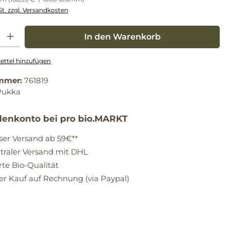
St. zzgl. Versandkosten
: Gib den gewünschten Wert ein oder benutze die Schaltflächen um die Anz
In den Warenkorb
ttel hinzufügen
mmer:
761819
Pukka
enkonto bei pro bio.MARKT
ser Versand ab 59€**
raler Versand mit DHL
erte Bio-Qualität
 Kauf auf Rechnung (via Paypal)