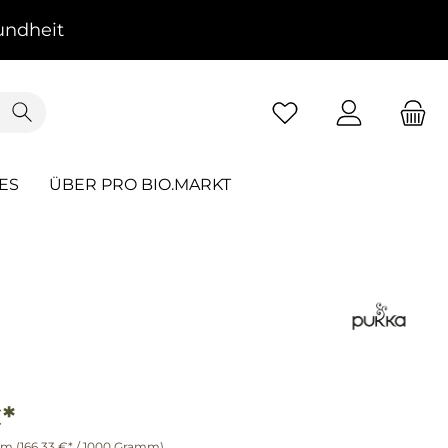
ndheit
ES
ÜBER PRO BIO.MARKT
*
mm
(166,33 €* / 1000 Gramm)