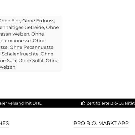
Ohne Eier
, Ohne Erdnuss
,
enhaltiges Getreide
, Ohne
rasan Weizen
, Ohne
adamianuesse
, Ohne
esse
, Ohne Pecannuesse
,
e Schalenfruechte
, Ohne
hne Soja
, Ohne Sulfit
, Ohne
 Weizen
aler Versand mit DHL
Zertifizierte Bio-Qualität
HES
PRO BIO. MARKT APP