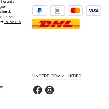
T herunter
igen
elen &
ür Deine
tzt
PUNKTEN
UNSERE COMMUNITIES
nd
Facebook
Instagram