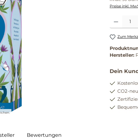
Preise inkl. Mw
Produkt Anzahl
Zum Merkze
Produktnu
Hersteller:
Dein Kund
Kostenlo
CO2-neut
Zertifizi
Bequemer
ichen.
teller
Bewertungen