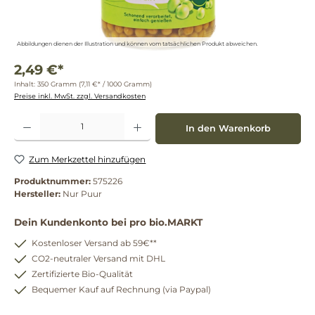
Abbildungen dienen der Illustration und können vom tatsächlichen Produkt abweichen.
2,49 €*
Inhalt:
350 Gramm
(7,11 €* / 1000 Gramm)
Preise inkl. MwSt. zzgl. Versandkosten
Produkt Anzahl: Gib den gewünschten Wert ein oder benutze die Schaltflächen um die 
In den Warenkorb
Zum Merkzettel hinzufügen
Produktnummer:
575226
Hersteller:
Nur Puur
Dein Kundenkonto bei pro bio.MARKT
Kostenloser Versand ab 59€**
CO2-neutraler Versand mit DHL
Zertifizierte Bio-Qualität
Bequemer Kauf auf Rechnung (via Paypal)