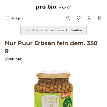
alt springen
Navigation
Speisekammer
Konserven
Gemüse
Nur Puur Erbsen fein dem. 350
g
Bildergalerie überspringen