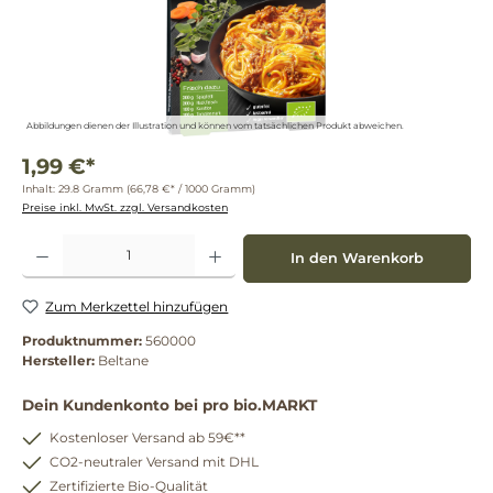
Abbildungen dienen der Illustration und können vom tatsächlichen Produkt abweichen.
1,99 €*
Inhalt:
29.8 Gramm
(66,78 €* / 1000 Gramm)
Preise inkl. MwSt. zzgl. Versandkosten
Produkt Anzahl: Gib den gewünschten Wert ein oder benutze die Schaltflächen um die 
In den Warenkorb
Zum Merkzettel hinzufügen
Produktnummer:
560000
Hersteller:
Beltane
Dein Kundenkonto bei pro bio.MARKT
Kostenloser Versand ab 59€**
CO2-neutraler Versand mit DHL
Zertifizierte Bio-Qualität