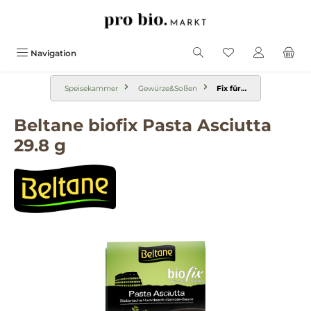
alt springen
Navigation
Speisekammer
Gewürze&Soßen
Fix für…
Beltane biofix Pasta Asciutta
29.8 g
Bildergalerie überspringen